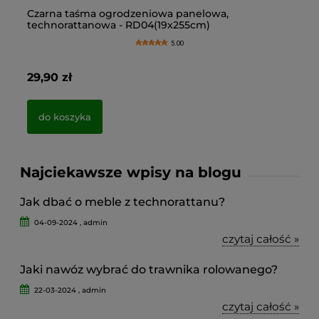
Czarna taśma ogrodzeniowa panelowa,
Ta
technorattanowa - RD04(19x255cm)
te
(1
5.00
29,90 zł
29
do koszyka
Najciekawsze wpisy na blogu
Jak dbać o meble z technorattanu?
04-09-2024 , admin
czytaj całość »
Jaki nawóz wybrać do trawnika rolowanego?
22-03-2024 , admin
czytaj całość »