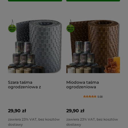
Szara taśma
Miodowa taśma
ogrodzeniowa z
ogrodzeniowa
technorattanu, osłona na
technorattanowa, osłona
panele ogrodzeniowe
ogrodzeniowa - RD013
5.00
RD017 (19x255cm)
(19x255cm)
29,90 zł
29,90 zł
zawiera 23% VAT, bez kosztów
zawiera 23% VAT, bez kosztów
dostawy
dostawy