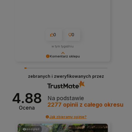
0
0
w tym tygodniu
Komentarz sklepu
Dziękujemy niezmiernie za opinię. Jest ona dla
nas bardzo ważna, aby ciągle udoskonalać
zebranych i zweryfikowanych przez
jakość naszych usług. Mamy nadzieję, że już
teraz sprostaliśmy Twoim wymaganiom i wrócisz
do nas ponownie.
4.88
Na podstawie
2277
opinii
z całego okresu
Ocena
Jak zbieramy opinie?
podgląd