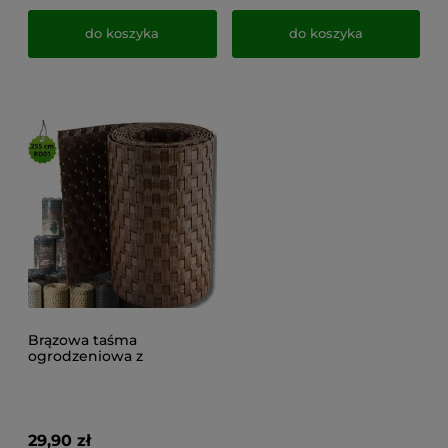
do koszyka
do koszyka
Brązowa taśma
ogrodzeniowa z
technorattanu, osłona
ogrodzeniowa RD001
(19x255cm)
29,90 zł