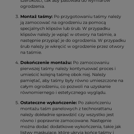
szerokości, tak aby pasowała do wymiarów
ogrodzenia.
Montaż taśmy:
Po przygotowaniu taśmy należy
ją zamocować na ogrodzeniu za pomocą
specjalnych klipsów lub śrub. W przypadku
klipsów należy je wpiąć w otwory na taśmie, a
następnie przypiąć je do ogrodzenia. W przypadku
śrub należy je wkręcić w ogrodzenie przez otwory
na taśmie.
Dokończenie montażu:
Po zamocowaniu
pierwszej taśmy należy kontynuować proces i
umieścić kolejną taśmę obok niej. Należy
pamiętać, aby taśmy były równo umieszczone na
całym ogrodzeniu, co pozwoli na uzyskanie
równomiernego i estetycznego wyglądu.
Ostateczne wykończenie:
Po zakończeniu
montażu taśm panelowych z technorattanu
należy dokładnie sprawdzić czy wszystko jest
równo i poprawnie zamocowane. Następnie
można dodać dodatkowe wykończenia, takie jak
listwy maskujące, które ukryją końce taśmy i