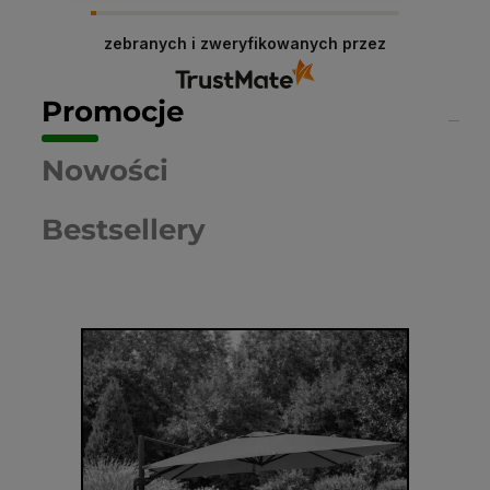
Dziękujemy niezmiernie za opinię. Jest ona dla
nas bardzo ważna, aby ciągle udoskonalać
zebranych i zweryfikowanych przez
jakość naszych usług. Mamy nadzieję, że już
teraz sprostaliśmy Twoim wymaganiom i wrócisz
do nas ponownie.
Promocje
Nowości
Bestsellery