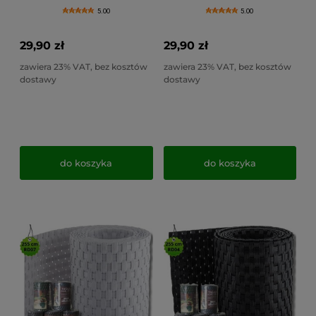
rattanowa - RD012
RD08 (19x255cm)
5.00
5.00
(19x255cm)
29,90 zł
29,90 zł
zawiera 23% VAT, bez kosztów
zawiera 23% VAT, bez kosztów
dostawy
dostawy
do koszyka
do koszyka