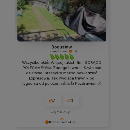
Bogusław
zweryfikowano
Wszystko oki👍 Więcej takich firm GORĄCO
POLECAM🫡🍻🥳 Zaangażowanie Szybkość
działania, przesyłka można powiedzieć
Expresowa. Tak wygląda trawnik po
tygodniu od położenia👍🦾👍 Pozdrawiam🌝
7
0
w tym miesiącu
Komentarz sklepu