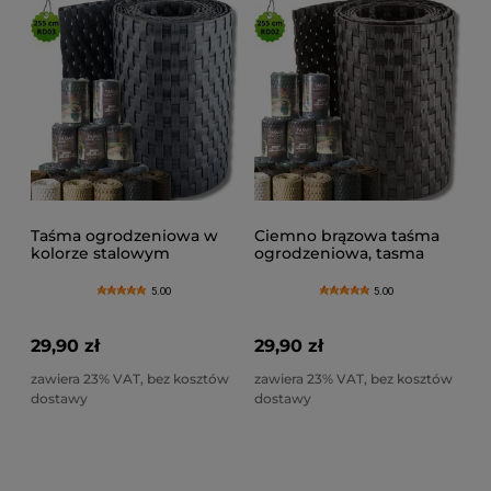
Taśma ogrodzeniowa w
Ciemno brązowa taśma
kolorze stalowym
ogrodzeniowa, tasma
technorattanowa, tasma
panelowa
do na panele- RD003
technorattanowa -
5.00
5.00
(19x255cm)
RD02(19x255cm)
29,90 zł
29,90 zł
zawiera 23% VAT, bez kosztów
zawiera 23% VAT, bez kosztów
dostawy
dostawy