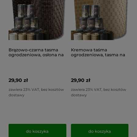
Brązowo-czarna tasma
Kremowa taśma
ogrodzeniowa, osłona na
ogrodzeniowa, tasma na
płot - RD06 (19x255cm)
ogrodzenie, tasma
technorattanowa - RD18
(19x255cm)
29,90 zł
29,90 zł
zawiera 23% VAT, bez kosztów
zawiera 23% VAT, bez kosztów
dostawy
dostawy
do koszyka
do koszyka