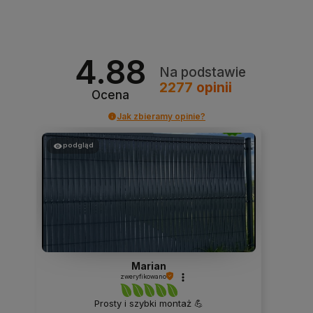
4.88
Na podstawie
2277
opinii
Ocena
Jak zbieramy opinie?
podgląd
Marian
zweryfikowano
Prosty i szybki montaż 💪