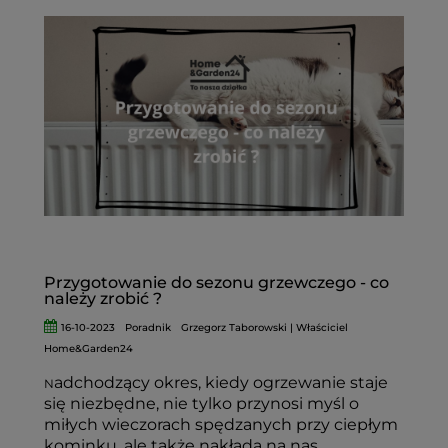
Przygotowanie do sezonu grzewczego - co
należy zrobić ?
16-10-2023
Poradnik
Grzegorz Taborowski | Właściciel
Home&Garden24
adchodzący okres, kiedy ogrzewanie staje
N
się niezbędne, nie tylko przynosi myśl o
miłych wieczorach spędzanych przy ciepłym
kominku, ale także nakłada na nas