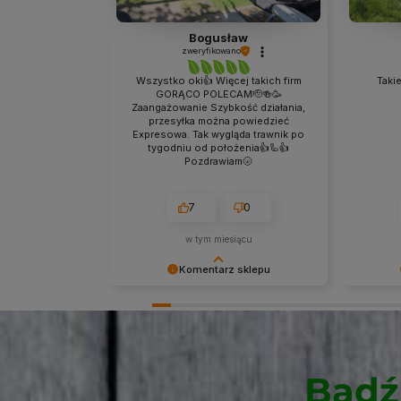
Bogusław
zweryfikowano
Wszystko oki👍 Więcej takich firm
Takie
GORĄCO POLECAM🫡🍻🥳
Zaangażowanie Szybkość działania,
przesyłka można powiedzieć
Expresowa. Tak wygląda trawnik po
tygodniu od położenia👍🦾👍
Pozdrawiam🌝
7
0
w tym miesiącu
Komentarz sklepu
Dziękujemy niezmiernie za opinię.
Dziękuje
Jest ona dla nas bardzo ważna, aby
Jest ona
ciągle udoskonalać jakość naszych
ciągle u
usług. Mamy nadzieję, że już teraz
usług. M
sprostaliśmy Twoim wymaganiom i
sprosta
Bądź
wrócisz do nas ponownie.
wrócisz 