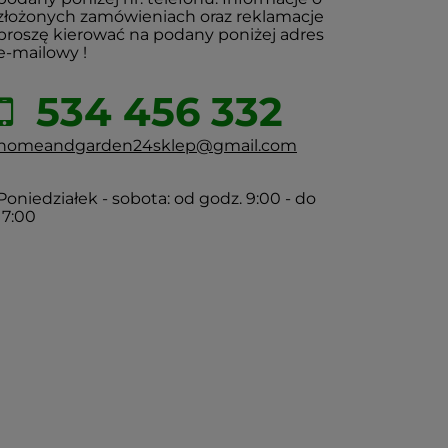
złożonych zamówieniach oraz reklamacje
proszę kierować na podany poniżej adres
e-mailowy !
534 456 332
homeandgarden24sklep@gmail.com
Poniedziałek - sobota: od godz. 9:00 - do
17:00