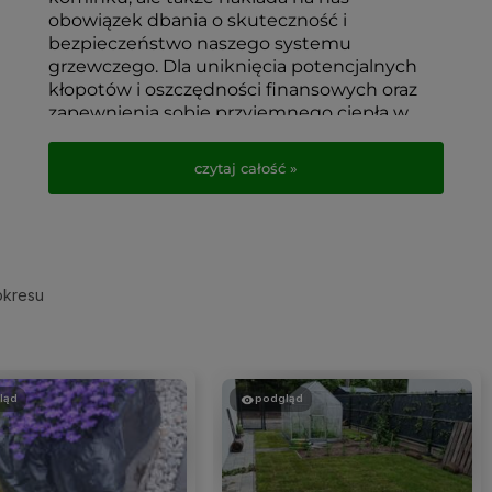
obowiązek dbania o skuteczność i
bezpieczeństwo naszego systemu
grzewczego. Dla uniknięcia potencjalnych
kłopotów i oszczędności finansowych oraz
zapewnienia sobie przyjemnego ciepła w
chłodne dni, warto rozważyć przegląd naszej
instalacji grzewczej i odpowiednie jej
czytaj całość »
przygotowanie. Kiedy i przez kogo można
przeprowadzić kontrolę stanu naszego
komina?
okresu
ląd
podgląd