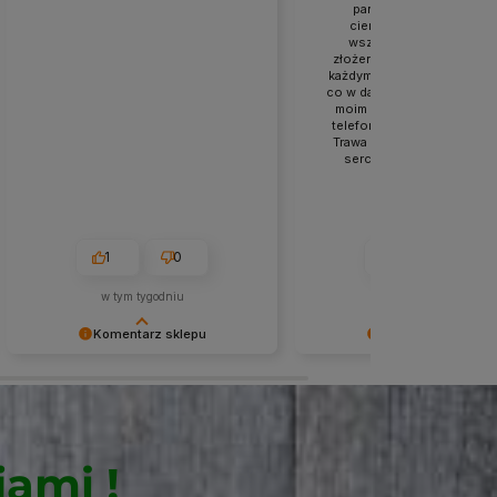
pan z którym rozmawiał
cierpliwie odpowiedział
wszystkie moje pytania.
złożeniu zamówienia równi
każdym etapie byłam infor
co w danym momencie się dz
moim zamówieniem, był ko
telefoniczny, a dostawa na
Trawa jest przepiękna, z c
sercem polecam każdemu
1
0
1
0
w tym tygodniu
w tym tygodniu
Komentarz sklepu
Komentarz sklepu
Dziękujemy niezmiernie za opinię.
Dziękujemy niezmiernie za o
Jest ona dla nas bardzo ważna, aby
Jest ona dla nas bardzo waż
ciągle udoskonalać jakość naszych
ciągle udoskonalać jakość 
usług. Mamy nadzieję, że już teraz
usług. Mamy nadzieję, że już
sprostaliśmy Twoim wymaganiom i
sprostaliśmy Twoim wymaga
ami !
wrócisz do nas ponownie.
wrócisz do nas ponownie.