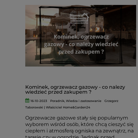
Kominek, ogrzewacz gazowy - co nalezy
wiedzieć przed zakupem ?
16-10-2023
Poradnik
,
Wiedza i zastosowanie
Grzegorz
Taborowski | Właściciel Home&Garden24
Ogrzewacze gazowe stały się popularnym
wyborem wśród osób, które chcą cieszyć się
ciepłem i atmosferą ogniska na zewnątrz, na
tarasie czy w ogrodzie. Jednak przed