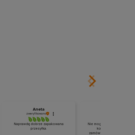
Aneta
marlena
zweryfikowano
Opinia zewnętrzna
Naprawdę dobrze zapakowana
Nie mogę powiedzieć złego 
przesyłka.
kontakt przed złożeni
zamówienia był bezproblem