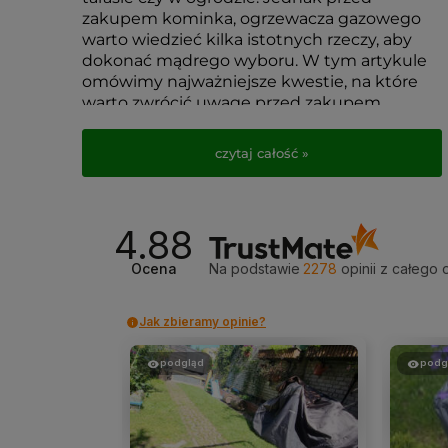
zakupem kominka, ogrzewacza gazowego
warto wiedzieć kilka istotnych rzeczy, aby
dokonać mądrego wyboru. W tym artykule
omówimy najważniejsze kwestie, na które
warto zwrócić uwagę przed zakupem
takiego urządzenia.
czytaj całość »
4.88
Ocena
Na podstawie
2278
opinii
z całego 
Jak zbieramy opinie?
podgląd
podg