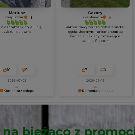
Mariusz
Cezary
zweryfikowano
zweryfikowano
 niespodzianki to ja lubię,
Jakość trawy bardzo dobra z siatką,
szybko i sprawnie.
gęsta. Jedynym mankamentem są
kamienie niekiedy rozrywające
darninę. Polecam
10
0
7
0
2026-07-02
2026-06-15
Komentarz sklepu
Komentarz sklepu
my niezmiernie za opinię.
Dziękujemy niezmiernie za opinię.
 dla nas bardzo ważna, aby
Jest ona dla nas bardzo ważna, aby
doskonalać jakość naszych
ciągle udoskonalać jakość naszych
amy nadzieję, że już teraz
usług. Mamy nadzieję, że już teraz
liśmy Twoim wymaganiom i
sprostaliśmy Twoim wymaganiom i
 na bieżąco z promocj
do nas ponownie.
wrócisz do nas ponownie.