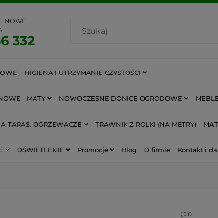
E, NOWE
A
6 332
IOWE
HIGIENA I UTRZYMANIE CZYSTOŚCI
NOWE - MATY
NOWOCZESNE DONICE OGRODOWE
MEBLE
NA TARAS, OGRZEWACZE
TRAWNIK Z ROLKI (NA METRY)
MAT
E
OŚWIETLENIE
Promocje
Blog
O firmie
Kontakt i da
0