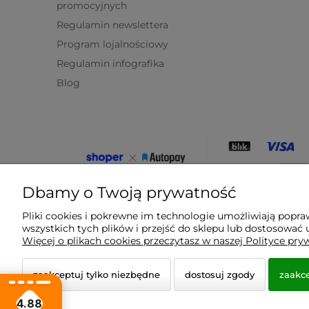
promocyjnych
Regulamin newslettera
Program lojalnościowy
Regulamin infografika
Blog
Dbamy o Twoją prywatność
Pliki cookies i pokrewne im technologie umożliwiają popr
wszystkich tych plików i przejść do sklepu lub dostosować u
Więcej o plikach cookies przeczytasz w naszej Polityce pry
© 2026 homeandgarden24.pl. Wszelkie prawa zastrz
zaakceptuj tylko niezbędne
dostosuj zgody
zaakce
Styl graficzny i aplikacje ShopGadget.pl
Sklep interne
4.88