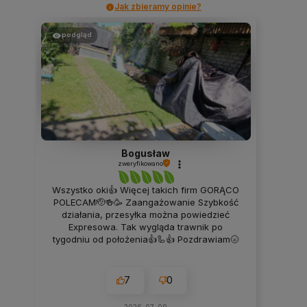
Jak zbieramy opinie?
podgląd
Bogusław
zweryfikowano
Wszystko oki👍 Więcej takich firm GORĄCO
POLECAM🫡🍻🥳 Zaangażowanie Szybkość
działania, przesyłka można powiedzieć
Expresowa. Tak wygląda trawnik po
tygodniu od położenia👍🦾👍 Pozdrawiam🌝
7
0
2026-07-09