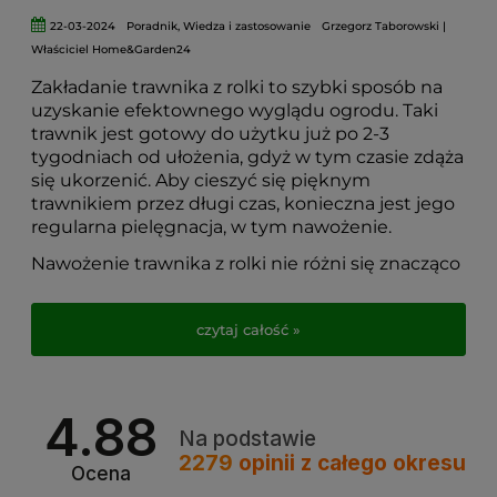
22-03-2024
Poradnik
,
Wiedza i zastosowanie
Grzegorz Taborowski |
Właściciel Home&Garden24
Zakładanie trawnika z rolki to szybki sposób na
uzyskanie efektownego wyglądu ogrodu. Taki
trawnik jest gotowy do użytku już po 2-3
tygodniach od ułożenia, gdyż w tym czasie zdąża
się ukorzenić. Aby cieszyć się pięknym
trawnikiem przez długi czas, konieczna jest jego
regularna pielęgnacja, w tym nawożenie.
Nawożenie trawnika z rolki nie różni się znacząco
od nawożenia trawnika z siewu. Kluczowe jest
dostarczenie odpowiednich składników
czytaj całość »
odżywczych, zwłaszcza azotu, fosforu i potasu,
aby trawa mogła prawidłowo rosnąć i zachować
zdrowy wygląd.
4.88
Na podstawie
2279
opinii
z całego okresu
Ocena