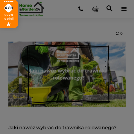
4.88
2279
opinii
0
Jaki nawóz wybrać do trawnika rolowanego?