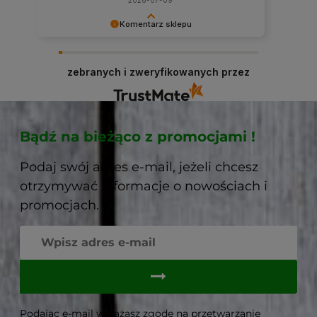
Komentarz sklepu
Dziękujemy niezmiernie za opinię. Jest ona dla
nas bardzo ważna, aby ciągle udoskonalać
zebranych i zweryfikowanych przez
jakość naszych usług. Mamy nadzieję, że już
teraz sprostaliśmy Twoim wymaganiom i wrócisz
do nas ponownie.
Bądź na bieżąco z promocjami !
Podaj swój adres e-mail, jeżeli chcesz
otrzymywać informacje o nowościach i
promocjach.
Podając e-mail wyrażasz zgodę na przetwarzanie