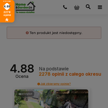
4.88
2278
opinii
Ten produkt jest niedostępny.
4.88
Na podstawie
2278
opinii
z całego okresu
Ocena
Jak zbieramy opinie?
podgląd