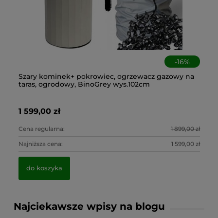
-
16
%
 +
Szary kominek+ pokrowiec, ogrzewacz gazowy na
Ko
Cz
An
taras, ogrodowy, BinoGrey wys.102cm
Pl
ko
os
1 599,00 zł
2 
45
6,
0 zł
Cena regularna:
1 899,00 zł
Ce
0 zł
Najniższa cena:
1 599,00 zł
Na
do koszyka
Najciekawsze wpisy na blogu