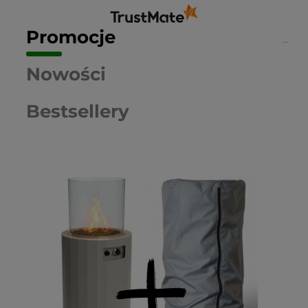
teraz sprostaliśmy Twoim wymaganiom i wrócisz
do nas ponownie.
Promocje
Nowości
Bestsellery