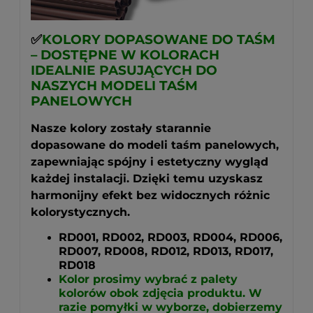
✅
KOLORY DOPASOWANE DO TAŚM
– DOSTĘPNE W KOLORACH
IDEALNIE PASUJĄCYCH DO
NASZYCH MODELI TAŚM
PANELOWYCH
Nasze kolory zostały starannie
dopasowane do modeli taśm panelowych,
zapewniając spójny i estetyczny wygląd
każdej instalacji. Dzięki temu uzyskasz
harmonijny efekt bez widocznych różnic
kolorystycznych.
RD001, RD002, RD003, RD004, RD006,
RD007, RD008, RD012, RD013, RD017,
RD018
Kolor prosimy wybrać z palety
kolorów obok zdjęcia produktu. W
razie pomyłki w wyborze, dobierzemy