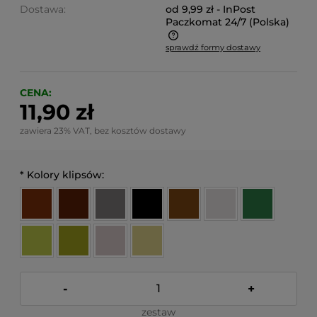
Dostawa:
od 9,99 zł
- InPost
Paczkomat 24/7
(Polska)
sprawdź formy dostawy
Cena nie zawiera ewentualnych kosztów płatności
CENA:
11,90 zł
zawiera 23% VAT, bez kosztów dostawy
*
Kolory klipsów:
-
+
zestaw