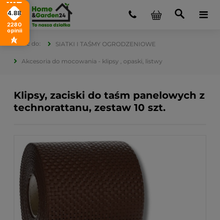
4.88
2280
opinii
SIATKI I TAŚMY OGRODZENIOWE
Akcesoria do mocowania - klipsy , opaski, listwy
Klipsy, zaciski do taśm panelowych z
technorattanu, zestaw 10 szt.