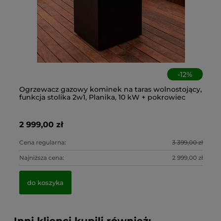
-
12
%
a
Ogrzewacz gazowy kominek na taras wolnostojący,
Cz
Cz
An
funkcja stolika 2w1, Planika, 10 kW + pokrowiec
ta
ko
os
2 999,00 zł
1 
45
6,
0 zł
Cena regularna:
3 399,00 zł
Ce
0 zł
Najniższa cena:
2 999,00 zł
Na
do koszyka