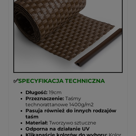
✅
SPECYFIKACJA TECHNICZNA
Długość:
19cm
Przeznaczenie:
Taśmy
technorattanowe 1400g/m2
Pasuja również do innych rodzajów
taśm
Materiał:
Tworzywo sztuczne
Odporna na działanie UV
Klikanaście kolorów do wyboru:
Kolor