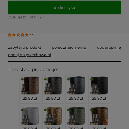
do koszyka
Zyskujesz
1
pkt [
?
]
*
- Pole wymagane
5.0
zapytaj o produkt
poleć znajomemu
dodaj opinię
dodaj do przechowalni
Pozostałe propozycje:
29,90 zł
29,90 zł
29,90 zł
29,90 zł
29,90 zł
29,90 zł
29,90 zł
29,90 zł