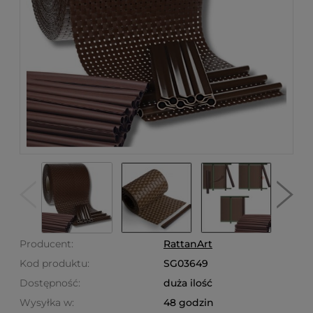
Producent:
RattanArt
Kod produktu:
SG03649
Dostępność:
duża ilość
Wysyłka w:
48 godzin