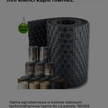
Inni klienci kupili również:
Taśma ogrodzeniowa w kolorze stalowym
Sz
technorattanowa, tasma do na panele- RD003
sz