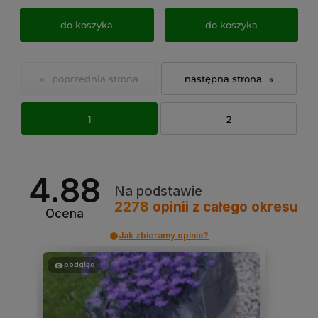
do koszyka
do koszyka
«
»
1
2
4.88
Na podstawie
2278
opinii
z całego okresu
Ocena
Jak zbieramy opinie?
podgląd