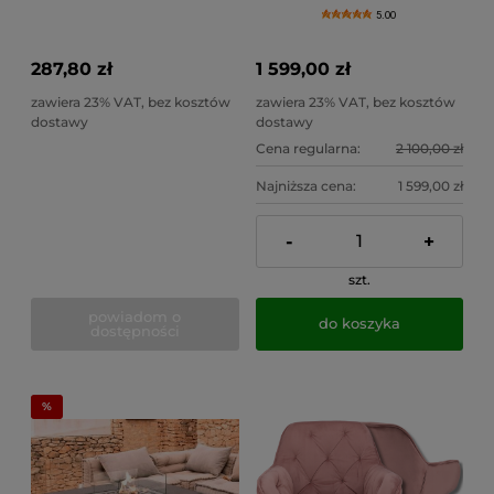
materiałowy do 120kg.
Planika, wys.149 cm
5.00
287,80 zł
1 599,00 zł
zawiera 23% VAT, bez kosztów
zawiera 23% VAT, bez kosztów
dostawy
dostawy
Cena regularna:
2 100,00 zł
Najniższa cena:
1 599,00 zł
-
+
szt.
powiadom o
do koszyka
dostępności