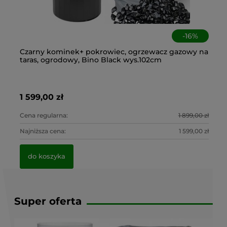
-
16
%
cy,
Czarny kominek+ pokrowiec, ogrzewacz gazowy na
Ko
taras, ogrodowy, Bino Black wys.102cm
po
1 599,00 zł
1 
0 zł
Cena regularna:
1 899,00 zł
Ce
0 zł
Najniższa cena:
1 599,00 zł
Na
do koszyka
Super oferta