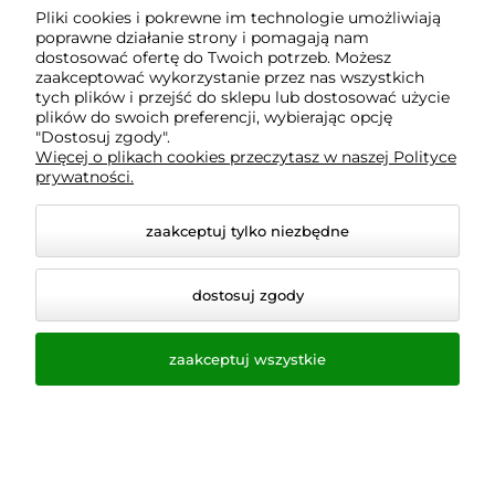
Pliki cookies i pokrewne im technologie umożliwiają
poprawne działanie strony i pomagają nam
dostosować ofertę do Twoich potrzeb. Możesz
zaakceptować wykorzystanie przez nas wszystkich
tych plików i przejść do sklepu lub dostosować użycie
plików do swoich preferencji, wybierając opcję
"Dostosuj zgody".
Więcej o plikach cookies przeczytasz w naszej Polityce
prywatności.
zaakceptuj tylko niezbędne
dostosuj zgody
© 2026 homeandgarden24.pl. Wszelkie prawa
zastrzeżone.
Styl graficzny i aplikacje ShopGadget.pl
Sklep
zaakceptuj wszystkie
internetowy Shoper.pl
⭐️Bezpłatna dostawa od 200 zł. >>
⭐️Tylko dla InPost Kurier oraz InPost
paczkomaty⭐️