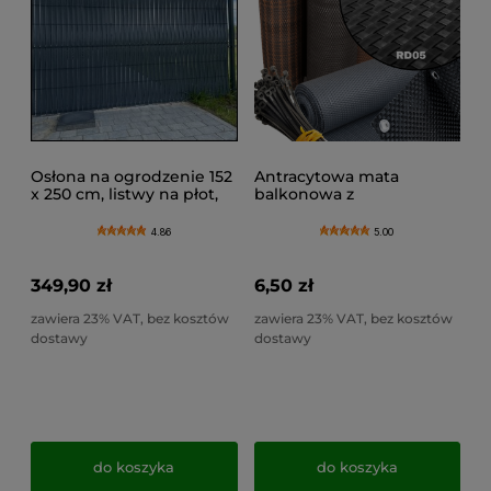
Osłona na ogrodzenie 152
Antracytowa mata
x 250 cm, listwy na płot,
balkonowa z
lamele na ogrodzenie
technorattanu, osłona na
balustradę pod wymiar,
4.86
5.00
RD05
349,90 zł
6,50 zł
zawiera 23% VAT, bez kosztów
zawiera 23% VAT, bez kosztów
dostawy
dostawy
do koszyka
do koszyka