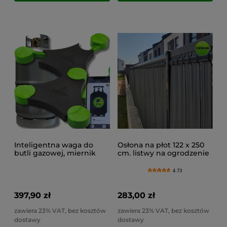
Inteligentna waga do
Osłona na płot 122 x 250
butli gazowej, miernik
cm. listwy na ogrodzenie
ilości gazu, waga gazowa
panelowe, zasłona na
Bluetooth, SENSO4s PLUS
ogrodzenie
4.73
397,90 zł
283,00 zł
zawiera 23% VAT, bez kosztów
zawiera 23% VAT, bez kosztów
dostawy
dostawy