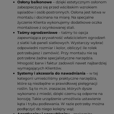
Osłony balkonowe
– dzięki estetycznym osłonom
zabezpieczysz się przed wścibskim wzrokiem
sąsiadów i osób postronnych. Osłona jest łatwa w
montażu i docinana na miarę. Na specjalne
życzenie Klienta wykonujemy dodatkowe oczka
montażowe z ocynkowanej stali.
Taśmy ogrodzeniowe
– taśmy to opcja
zapewniająca prywatność właścicielom ogrodzeń
z siatki lub paneli siatkowych. Wystarczy wybrać
odpowiedni rozmiar i kolor, obliczyć ile rolek
potrzebujesz i zamówić. Przy montażu nie są
potrzebne żadne specjalistyczne narzędzia.
Mnogość barw i faktur zadowoli nawet najbardziej
wymagających Klientów.
Systemy i akcesoria do nawadniania
– w tej
kategorii umieściliśmy praktyczne narzędzia,
które są niezbędne w prawidłowej pielęgnacji
roślin. Są to m.in. zraszacze, których dysze
wykonano z miedzi, dzięki czemu są odporne na
korozję. Takie urządzenie umożliwia ustawienie
kąta i trybu podlewania. W razie potrzeby można
podłączyć do niego kolejny wąż.
Agrotkaniny i agrowłókniny
– znakomite