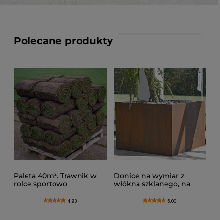
Polecane produkty
Paleta 40m². Trawnik w
Donice na wymiar z
rolce sportowo
włókna szklanego, na
ogrodowy, trawa na
zamówienie - projekt
metry
indywidualny
4.93
5.00