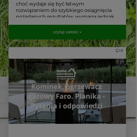
choć wydaje się być łatwym
rozwiązaniem do szybkiego osiągnięcia
pożądanych rezultatów, wymaga jednak
odpowiedniej pielęgnacji i
zaangażowania. Aby zainwestowane
czytaj całość »
środki przyniosły oczekiwany efekt, warto
zapoznać się z kilkoma kluczowymi
wskazówkami. Poniżej przedstawiamy
0
porady, jak pielęgnować trawnik z rolki,
oparte o najpopularniejsze zapytania
naszych klientów.