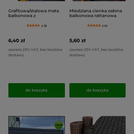
Grafitowa/stalowa mata
Miedziana cienka osłona
balkonowa z
balkonowa rattanowa
technorattanu, osłona na
dwustronna, mata - RX101
balustradę pod wymiar,
(na wymiar)
4.59
4.93
RD03
6,40 zł
5,60 zł
zawiera 23% VAT, bez kosztów
zawiera 23% VAT, bez kosztów
dostawy
dostawy
do koszyka
do koszyka