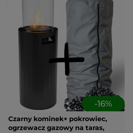
-
16
%