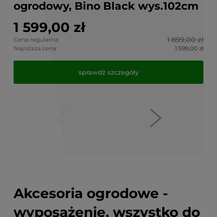
1 599,00 zł
2 
1 
2 
1 899,00 zł
Cena regularna:
Cena
Cena
Najniższa cena:
1 599,00 zł
Najn
Najn
Cena
Najn
sprawdź szczegóły
Akcesoria ogrodowe -
wyposażenie, wszystko do