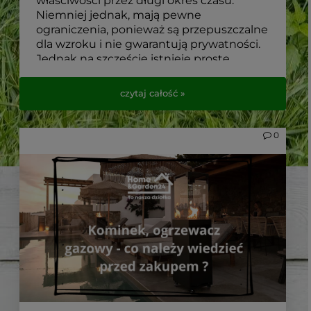
właściwości przez długi okres czasu.
Niemniej jednak, mają pewne
ograniczenia, ponieważ są przepuszczalne
dla wzroku i nie gwarantują prywatności.
Jednak na szczęście istnieje proste
rozwiązanie tego problemu, jakim są
osłony do paneli ogrodzeniowych. Kiedy
czytaj całość »
warto je zastosować i jakie wybrać?
0