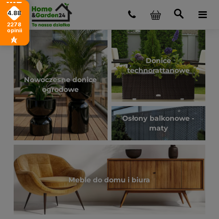
4.88
2278
opinii
Donice
technorattanowe
Nowoczesne donice
ogrodowe
Osłony balkonowe -
maty
Meble do domu i biura