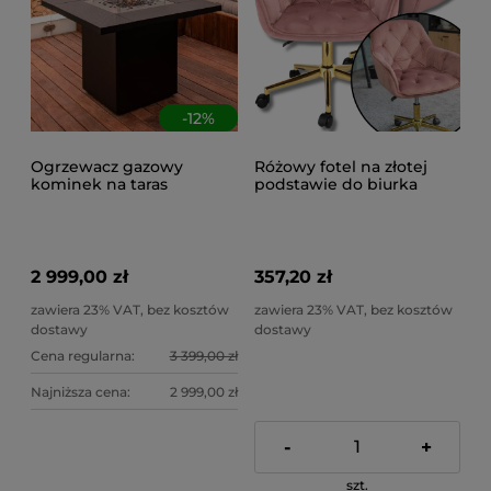
-
12
%
Ogrzewacz gazowy
Różowy fotel na złotej
kominek na taras
podstawie do biurka
wolnostojący, funkcja
krzesło obrotowe
stolika 2w1, Planika, 10 kW
welurowe Largo
+ pokrowiec
regulowane
2 999,00 zł
357,20 zł
zawiera 23% VAT, bez kosztów
zawiera 23% VAT, bez kosztów
dostawy
dostawy
Cena regularna:
3 399,00 zł
Najniższa cena:
2 999,00 zł
-
+
szt.