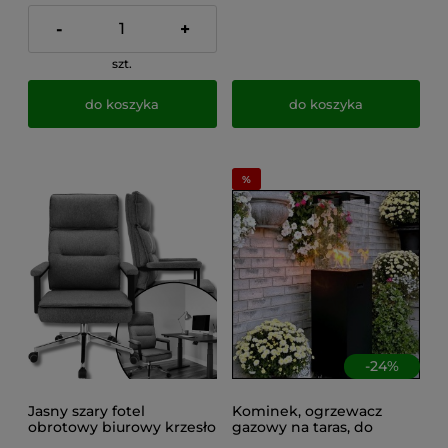
-
+
szt.
do koszyka
do koszyka
-
24
%
Jasny szary fotel
Kominek, ogrzewacz
obrotowy biurowy krzesło
gazowy na taras, do
nowoczesne Sego
ogrodu + pokrowiec,