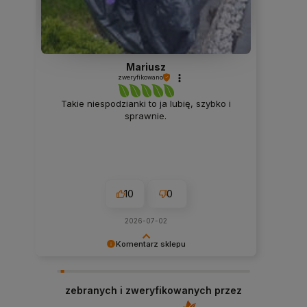
Mariusz
zweryfikowano
Takie niespodzianki to ja lubię, szybko i
Ja
sprawnie.
10
0
2026-07-02
Komentarz sklepu
Dziękujemy niezmiernie za opinię. Jest ona dla
Dzię
nas bardzo ważna, aby ciągle udoskonalać
nas
zebranych i zweryfikowanych przez
jakość naszych usług. Mamy nadzieję, że już
jako
teraz sprostaliśmy Twoim wymaganiom i wrócisz
ter