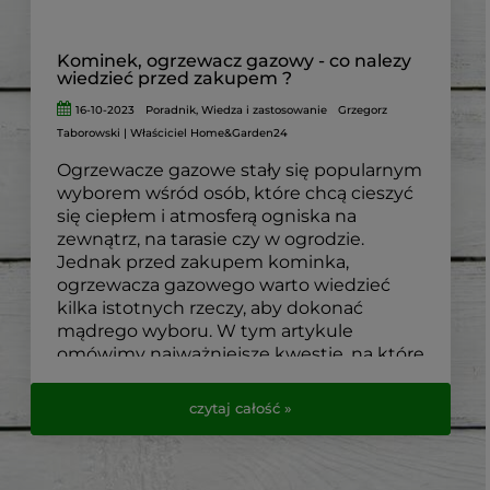
Kominek, ogrzewacz gazowy - co nalezy
wiedzieć przed zakupem ?
16-10-2023
Poradnik
,
Wiedza i zastosowanie
Grzegorz
Taborowski | Właściciel Home&Garden24
Ogrzewacze gazowe stały się popularnym
wyborem wśród osób, które chcą cieszyć
się ciepłem i atmosferą ogniska na
zewnątrz, na tarasie czy w ogrodzie.
Jednak przed zakupem kominka,
ogrzewacza gazowego warto wiedzieć
kilka istotnych rzeczy, aby dokonać
mądrego wyboru. W tym artykule
omówimy najważniejsze kwestie, na które
warto zwrócić uwagę przed zakupem
takiego urządzenia.
czytaj całość »