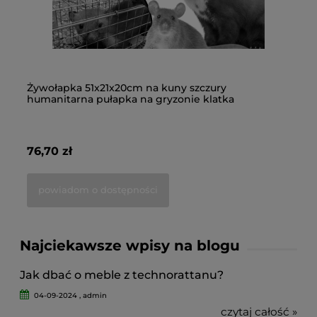
Żywołapka 51x21x20cm na kuny szczury
3x
humanitarna pułapka na gryzonie klatka
kr
76,70 zł
43
powiadom o dostępności
Najciekawsze wpisy na blogu
Jak dbać o meble z technorattanu?
04-09-2024 , admin
czytaj całość »