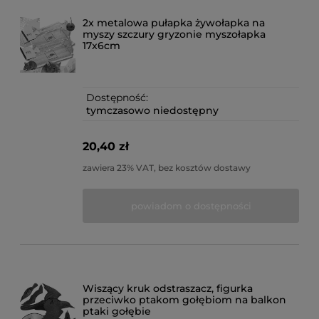
2x metalowa pułapka żywołapka na
myszy szczury gryzonie myszołapka
17x6cm
Dostępność:
tymczasowo niedostępny
20,40 zł
zawiera 23% VAT, bez kosztów dostawy
powiadom o dostępności
Wiszący kruk odstraszacz, figurka
przeciwko ptakom gołębiom na balkon
ptaki gołębie