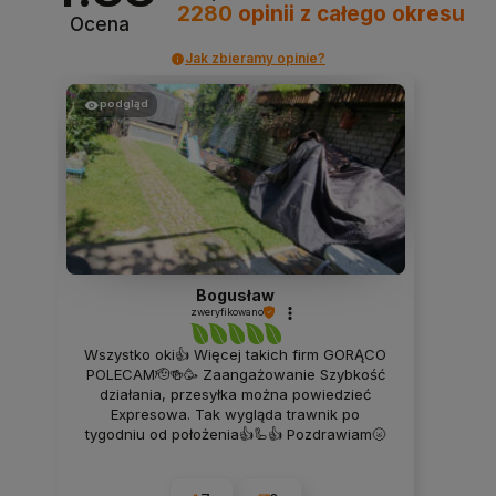
2280
opinii
z całego okresu
Ocena
Jak zbieramy opinie?
podgląd
Bogusław
zweryfikowano
Wszystko oki👍 Więcej takich firm GORĄCO
POLECAM🫡🍻🥳 Zaangażowanie Szybkość
działania, przesyłka można powiedzieć
Expresowa. Tak wygląda trawnik po
tygodniu od położenia👍🦾👍 Pozdrawiam🌝