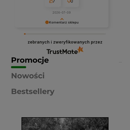
7
0
2026-07-09
Komentarz sklepu
Dziękujemy niezmiernie za opinię. Jest ona dla
nas bardzo ważna, aby ciągle udoskonalać
zebranych i zweryfikowanych przez
jakość naszych usług. Mamy nadzieję, że już
teraz sprostaliśmy Twoim wymaganiom i wrócisz
do nas ponownie.
Promocje
Nowości
Bestsellery