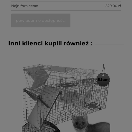
0 zł
Najniższa cena:
1 649,00 zł
Na
do koszyka
Inni klienci kupili również :