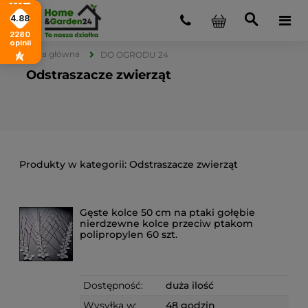
4.88
2280
opinii
Strona główna
DO OGRODU 24
Odstraszacze zwierząt
Odstraszacze zwierząt
Gęste kolce 50 cm na ptaki gołębie
nierdzewne kolce przeciw ptakom
polipropylen 60 szt.
Dostępność:
duża ilość
Wysyłka w:
48 godzin