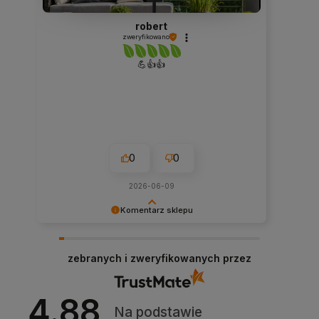
robert
zweryfikowano
💪👍️👍️
0
0
2026-06-09
Komentarz sklepu
Dziękujemy niezmiernie za opinię. Jest ona dla
nas bardzo ważna, aby ciągle udoskonalać
zebranych i zweryfikowanych przez
jakość naszych usług. Mamy nadzieję, że już
teraz sprostaliśmy Twoim wymaganiom i wrócisz
do nas ponownie.
4.88
Na podstawie