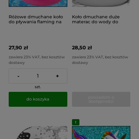
Różowe dmuchane koło
Koło dmuchane duże
do pływania flaming na
materac do wody do
plażę, basen i wakacje
pływania basenu pączek
kółko 115cm xxl
27,90 zł
28,50 zł
zawiera 23% VAT, bez kosztów
zawiera 23% VAT, bez kosztów
dostawy
dostawy
-
+
szt.
powiadom o
do koszyka
dostępności