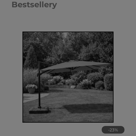
Bestsellery
-
21
%