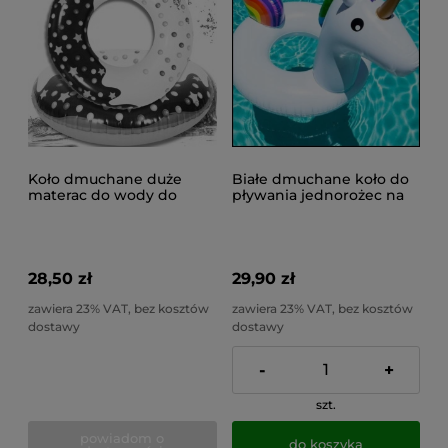
Koło dmuchane duże
Białe dmuchane koło do
materac do wody do
pływania jednorożec na
pływania basenu donut
plażę, basen i wakacje
kółko 115cm xxl
28,50 zł
29,90 zł
zawiera 23% VAT, bez kosztów
zawiera 23% VAT, bez kosztów
dostawy
dostawy
-
+
szt.
powiadom o
do koszyka