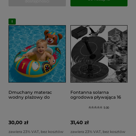
dostępności
Dmuchany materac
Fontanna solarna
wodny plażowy do
ogrodowa pływająca 16
pływania łódka miś 109 ×
cm pływająca do oczka
69 cm duży
basenu + filtr
5.00
30,00 zł
31,40 zł
zawiera 23% VAT, bez kosztów
zawiera 23% VAT, bez kosztów