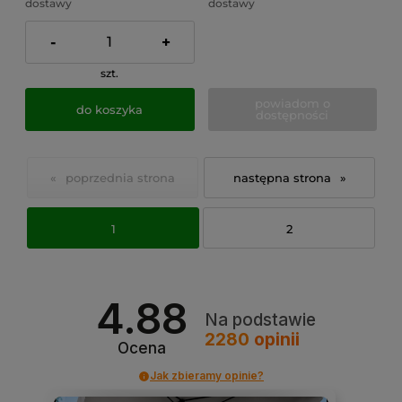
dostawy
dostawy
-
+
szt.
powiadom o
do koszyka
dostępności
«
»
1
2
4.88
Na podstawie
2280
opinii
Ocena
Jak zbieramy opinie?