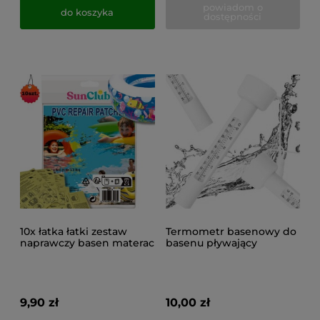
powiadom o
do koszyka
dostępności
10x łatka łatki zestaw
Termometr basenowy do
naprawczy basen materac
basenu pływający
ponton hamak wodny
unoszący się na wodzie +
sznurek
9,90 zł
10,00 zł