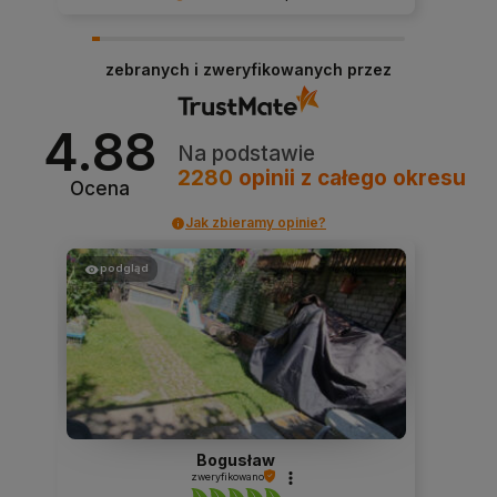
Dziękujemy niezmiernie za opinię. Jest ona dla
nas bardzo ważna, aby ciągle udoskonalać
zebranych i zweryfikowanych przez
jakość naszych usług. Mamy nadzieję, że już
teraz sprostaliśmy Twoim wymaganiom i wrócisz
do nas ponownie.
4.88
Na podstawie
2280
opinii
z całego okresu
Ocena
Jak zbieramy opinie?
podgląd
Bogusław
zweryfikowano