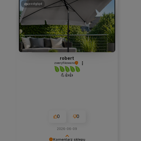
podgląd
robert
zweryfikowano
💪👍️👍️
0
0
2026-06-09
Komentarz sklepu