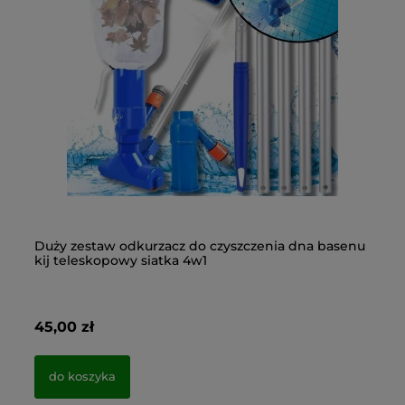
Duży zestaw odkurzacz do czyszczenia dna basenu
Ch
kij teleskopowy siatka 4w1
wo
45,00 zł
35
do koszyka