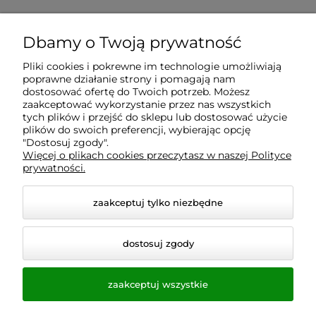
Dbamy o Twoją prywatność
Pliki cookies i pokrewne im technologie umożliwiają
poprawne działanie strony i pomagają nam
dostosować ofertę do Twoich potrzeb. Możesz
zaakceptować wykorzystanie przez nas wszystkich
tych plików i przejść do sklepu lub dostosować użycie
plików do swoich preferencji, wybierając opcję
"Dostosuj zgody".
Więcej o plikach cookies przeczytasz w naszej Polityce
prywatności.
zaakceptuj tylko niezbędne
© 2026 homeandgarden24.pl. Wszelkie prawa
dostosuj zgody
zastrzeżone.
Styl graficzny i aplikacje ShopGadget.pl
Sklep
internetowy Shoper.pl
zaakceptuj wszystkie