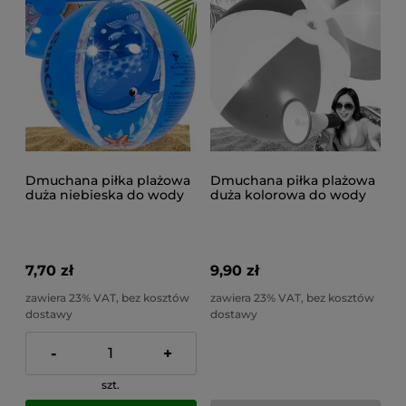
Dmuchana piłka plażowa
Dmuchana piłka plażowa
duża niebieska do wody
duża kolorowa do wody
na basen plażę nurek
na basen plażę paski
40cm
40cm
7,70 zł
9,90 zł
zawiera 23% VAT, bez kosztów
zawiera 23% VAT, bez kosztów
dostawy
dostawy
-
+
szt.