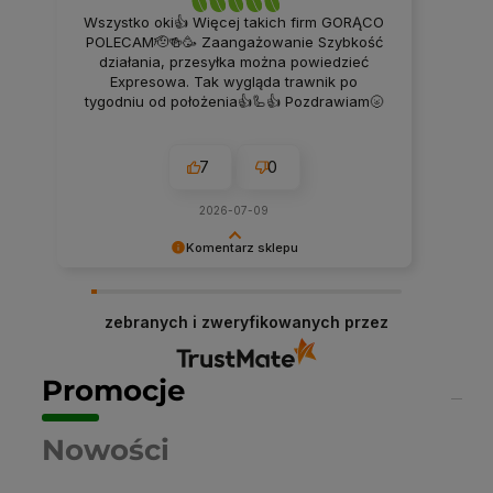
Wszystko oki👍 Więcej takich firm GORĄCO
POLECAM🫡🍻🥳 Zaangażowanie Szybkość
działania, przesyłka można powiedzieć
Expresowa. Tak wygląda trawnik po
tygodniu od położenia👍🦾👍 Pozdrawiam🌝
7
0
2026-07-09
Komentarz sklepu
Dziękujemy niezmiernie za opinię. Jest ona dla
nas bardzo ważna, aby ciągle udoskonalać
zebranych i zweryfikowanych przez
jakość naszych usług. Mamy nadzieję, że już
teraz sprostaliśmy Twoim wymaganiom i wrócisz
do nas ponownie.
Promocje
Nowości