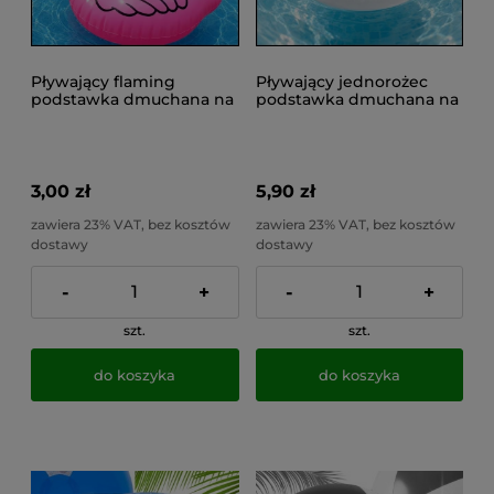
Pływający flaming
Pływający jednorożec
podstawka dmuchana na
podstawka dmuchana na
kubek, puszkę, napój,
kubek, puszkę, napój,
drink uchwyt
drink uchwyt
3,00 zł
5,90 zł
zawiera 23% VAT, bez kosztów
zawiera 23% VAT, bez kosztów
dostawy
dostawy
-
+
-
+
szt.
szt.
do koszyka
do koszyka