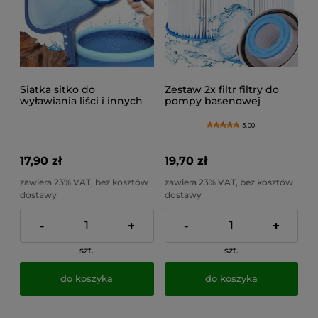
Siatka sitko do
Zestaw 2x filtr filtry do
wyławiania liści i innych
pompy basenowej
nieczystości z basenu
wkłady do basenu
gęsta mocna
komplet 2 sztuki
5.00
17,90 zł
19,70 zł
zawiera 23% VAT, bez kosztów
zawiera 23% VAT, bez kosztów
dostawy
dostawy
-
+
-
+
szt.
szt.
do koszyka
do koszyka