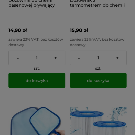
Dozownik do chemii
Dozownik z
basenowej pływający
termometrem do chemii
aplikator do basenu
basenowej chloru koszyk
regulowany
pływak na chemię
14,90 zł
15,90 zł
zawiera 23% VAT, bez kosztów
zawiera 23% VAT, bez kosztów
dostawy
dostawy
-
+
-
+
szt.
szt.
do koszyka
do koszyka