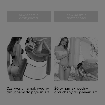
powiadom o
powiadom o
dostępności
dostępności
Czerwony hamak wodny
Żółty hamak wodny
dmuchany do pływania z
dmuchany do pływania z
siateczką do basenu
siateczką do basenu
130x73 cm
130x73 cm