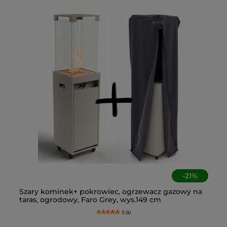
-
21
%
 +
Szary kominek+ pokrowiec, ogrzewacz gazowy na
Og
Cz
An
taras, ogrodowy, Faro Grey, wys.149 cm
fu
ko
os
5.00