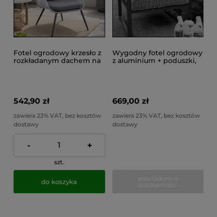
Fotel ogrodowy krzesło z
Wygodny fotel ogrodowy
rozkładanym dachem na
z aluminium + poduszki,
taras balkon wygodne
szary MOSTRARE GRAY
poducha
542,90 zł
669,00 zł
zawiera 23% VAT, bez kosztów
zawiera 23% VAT, bez kosztów
dostawy
dostawy
-
+
szt.
powiadom o
do koszyka
dostępności