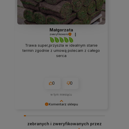
Małgorzata
zweryfikowano
Trawa super,przyszla w idealnym stanie
termin zgodnie z umową polecam z całego
serca
0
0
w tym miesiącu
Komentarz sklepu
Dziękujemy niezmiernie za opinię. Jest ona dla
nas bardzo ważna, aby ciągle udoskonalać
zebranych i zweryfikowanych przez
jakość naszych usług. Mamy nadzieję, że już