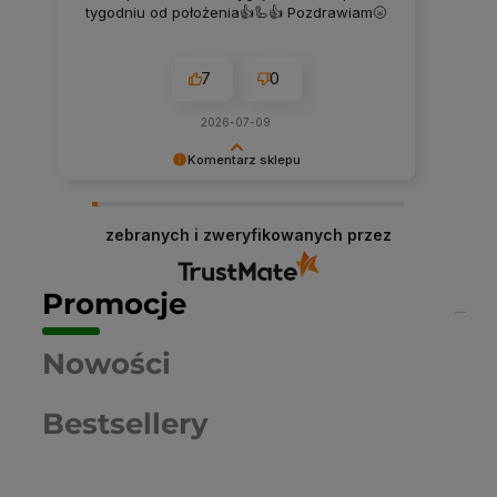
tygodniu od położenia👍🦾👍 Pozdrawiam🌝
7
0
2026-07-09
Komentarz sklepu
Dziękujemy niezmiernie za opinię. Jest ona dla
nas bardzo ważna, aby ciągle udoskonalać
zebranych i zweryfikowanych przez
jakość naszych usług. Mamy nadzieję, że już
teraz sprostaliśmy Twoim wymaganiom i wrócisz
do nas ponownie.
Promocje
Nowości
Bestsellery