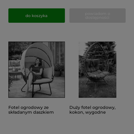
powiadom o
do koszyka
dostępności
Fotel ogrodowy ze
Duży fotel ogrodowy,
składanym daszkiem
kokon, wygodne
bocianie gniazdo kokon
siedzisko FRESCO
na balkon ogród
technorattan