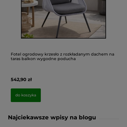
Fotel ogrodowy krzesło z rozkładanym dachem na
Du
taras balkon wygodne poducha
FR
542,90 zł
1 
do koszyka
Najciekawsze wpisy na blogu