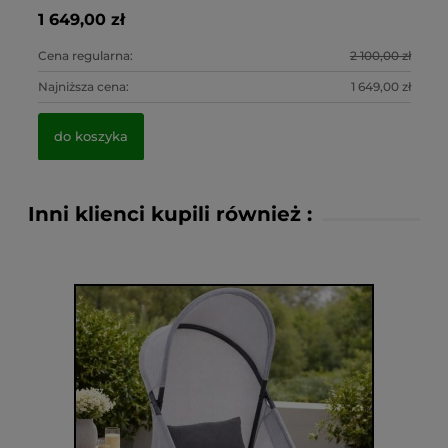
1 649,00 zł
2 
45
6,
0 zł
Cena regularna:
2 100,00 zł
Ce
0 zł
Najniższa cena:
1 649,00 zł
Na
do koszyka
Inni klienci kupili również :