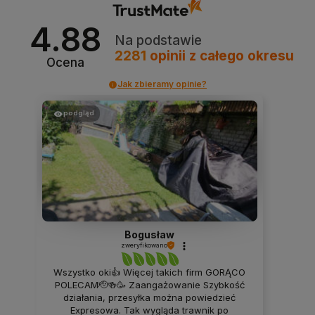
teraz sprostaliśmy Twoim wymaganiom i wrócisz
do nas ponownie.
4.88
Na podstawie
2281
opinii
z całego okresu
Ocena
Jak zbieramy opinie?
podgląd
Bogusław
zweryfikowano
Wszystko oki👍 Więcej takich firm GORĄCO
POLECAM🫡🍻🥳 Zaangażowanie Szybkość
działania, przesyłka można powiedzieć
Expresowa. Tak wygląda trawnik po