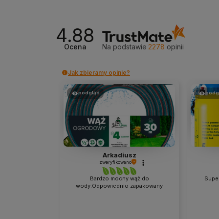
4.88
Ocena
Na podstawie
2278
opinii
Jak zbieramy opinie?
podgląd
podg
usz
Edyta
ano
zweryfikowano
y wąż do
Super opryskiwacz, za nie dużą
Bard
o zapakowany
cenę. Polecam :) 🔥