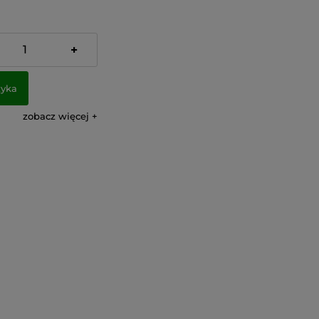
% VAT, bez kosztów
+
zyka
zobacz więcej