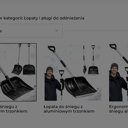
Łopaty i pługi do odśnieżania
śniegu z
Łopata do śniegu z
Ergonomi
ym trzonkiem
aluminiowym trzonkiem
śniegu a
okucie szufla
metalowe okucie szufla
metalowe
0cm
twarda 140cm
140cm