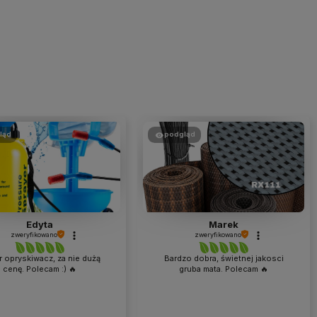
ląd
podgląd
Marek
Małgorzata
zweryfikowano
zweryfikowano
zo dobra, świetnej jakosci
To bardzo dobry produkt. Trawnik
gruba mata. Polecam 🔥
przyjął się bez problemu. Po
pierwszym nawożeniu rośnie nawet
za szybko. Ma piękny intensywnie
zielony kolor i póki co nie ma w nim
chwastów. Mamy nadzieję, że w