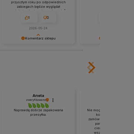
0
0
0
0
w tym miesiącu
2026-05-09
Komentarz sklepu
Komentarz sklep
Dziękujemy niezmiernie za opinię.
Dziękujemy niezmiernie za o
Jest ona dla nas bardzo ważna, aby
Jest ona dla nas bardzo wa
ciągle udoskonalać jakość naszych
ciągle udoskonalać jakość 
usług. Mamy nadzieję, że już teraz
usług. Mamy nadzieję, że ju
sprostaliśmy Twoim wymaganiom i
sprostaliśmy Twoim wymag
wrócisz do nas ponownie.
wrócisz do nas ponownie.
Aneta
marlena
zweryfikowano
Opinia zewnętrzna
Naprawdę dobrze zapakowana
Nie mogę powiedzieć złego 
przesyłka.
kontakt przed złożeni
zamówienia był bezproblem
pan z którym rozmawiał
cierpliwie odpowiedział
wszystkie moje pytania.