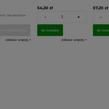
54,20 zł
57,20 zł
 VAT, bez kosztów
zawiera 23% VAT, bez kosztów
zawiera 23
-
+
-
dostawy
dostawy
m o dostępności
do koszyka
do kos
zobacz więcej
zobacz więcej