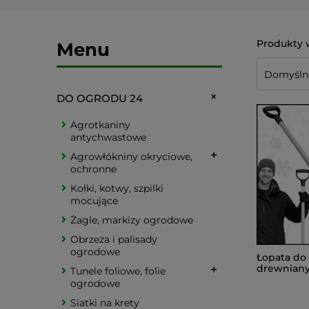
Menu
DO OGRODU 24
Agrotkaniny
antychwastowe
Agrowłókniny okryciowe,
ochronne
Kołki, kotwy, szpilki
mocujące
Żagle, markizy ogrodowe
Obrzeża i palisady
ogrodowe
Łopata do 
drewnian
Tunele foliowe, folie
metalowe 
ogrodowe
twarda 14
Siatki na krety