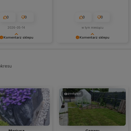
przyszłym roku po odpowiednich
zabiegach będzie wyglądał
podobnie. Jest godny polecenia👍️
0
0
1
0
w tym miesiącu
2026-05-24
Komentarz sklepu
Komentarz sklepu
my niezmiernie za opinię.
Dziękujemy niezmiernie za opinię.
a dla nas bardzo ważna, aby
Jest ona dla nas bardzo ważna, aby
udoskonalać jakość naszych
ciągle udoskonalać jakość naszych
amy nadzieję, że już teraz
usług. Mamy nadzieję, że już teraz
okresu
liśmy Twoim wymaganiom i
sprostaliśmy Twoim wymaganiom i
 do nas ponownie.
wrócisz do nas ponownie.
ląd
podgląd
Mariusz
Cezary