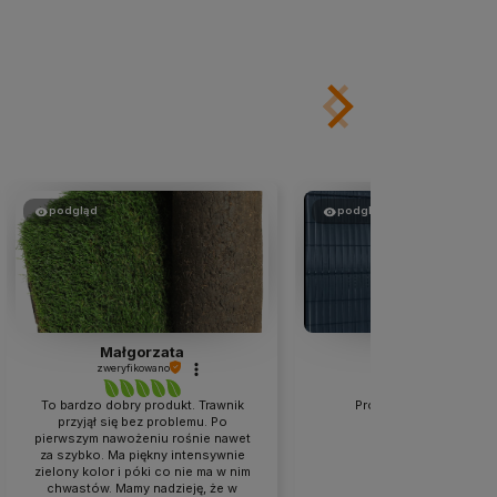
podgląd
podgląd
Marian
Dariusz
zweryfikowano
zweryfikowano
Prosty i szybki montaż 💪
Super wąż, o wiele lepszy n
na Internecie. Złączki trzym
należy. Polecam 🔥 sup