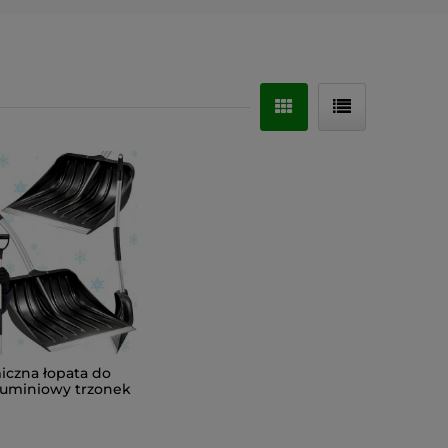
czna łopata do
luminiowy trzonek
 okucie szufla