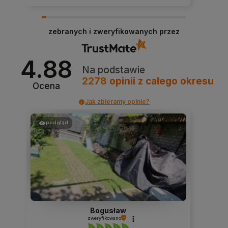
ona dla
Dziękujemy niezmiernie za opinię. Jest ona dla
lać
nas bardzo ważna, aby ciągle udoskonalać
zebranych i zweryfikowanych przez
e już
jakość naszych usług. Mamy nadzieję, że już
i wrócisz
teraz sprostaliśmy Twoim wymaganiom i wrócisz
do nas ponownie.
4.88
Na podstawie
2278
opinii
z całego okresu
Ocena
Jak zbieramy opinie?
podgląd
Bogusław
zweryfikowano