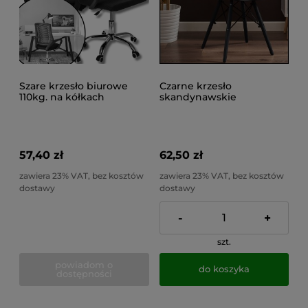
Szare krzesło biurowe
Czarne krzesło
110kg. na kółkach
skandynawskie
obrotowe do biurka
kuchenne czarne nogi,
Toledo
jadalni, do 100kg EVA
57,40 zł
62,50 zł
zawiera 23% VAT, bez kosztów
zawiera 23% VAT, bez kosztów
dostawy
dostawy
-
+
szt.
powiadom o
do koszyka
dostępności