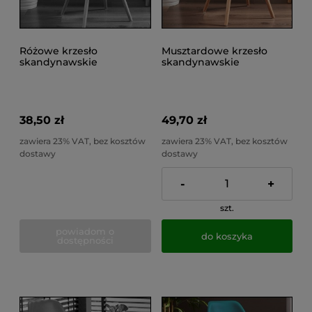
Różowe krzesło
Musztardowe krzesło
skandynawskie
skandynawskie
kuchenne do salonu,
kuchenne do salonu,
jadalni, do 100kg EVA
jadalni, do 100kg EVA
38,50 zł
49,70 zł
zawiera 23% VAT, bez kosztów
zawiera 23% VAT, bez kosztów
dostawy
dostawy
-
+
szt.
powiadom o
do koszyka
dostępności