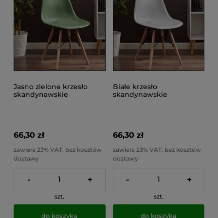
Jasno zielone krzesło
Białe krzesło
skandynawskie
skandynawskie
kuchenne do salonu,
kuchenne do salonu,
jadalni, do 100kg EVA
jadalni, do 100kg EVA
66,30 zł
66,30 zł
zawiera 23% VAT, bez kosztów
zawiera 23% VAT, bez kosztów
dostawy
dostawy
-
+
-
+
szt.
szt.
do koszyka
do koszyka