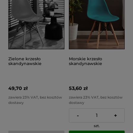
Zielone krzesło
Morskie krzesło
skandynawskie
skandynawskie
kuchenne do salonu,
kuchenne do salonu,
jadalni, do 100kgEVA
jadalni, do 100kg EVA
49,70 zł
53,60 zł
zawiera 23% VAT, bez kosztów
zawiera 23% VAT, bez kosztów
dostawy
dostawy
-
+
szt.