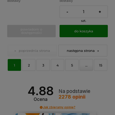
dostawy
dostawy
-
+
szt.
powiadom o
do koszyka
dostępności
«
»
1
2
3
4
5
...
15
4.88
Na podstawie
2278
opinii
Ocena
Jak zbieramy opinie?