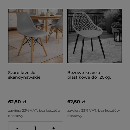
Szare krzesło
Beżowe krzesło
skandynawskie
plastikowe do 120kg.
kuchenne do salonu,
kuchenne czarne nogi
jadalni, do 100kgEVA
taras ARANDA
62,50 zł
62,50 zł
zawiera 23% VAT, bez kosztów
zawiera 23% VAT, bez kosztów
dostawy
dostawy
-
+