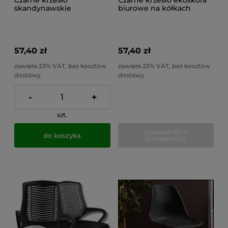
Czarne krzesło
Czarne krzesło ekoskóra
skandynawskie
biurowe na kółkach
kuchenne do salonu,
obrotowe pikowane
jadalni, do 100kg EVA
QUATRO 100kg
57,40 zł
57,40 zł
zawiera 23% VAT, bez kosztów
zawiera 23% VAT, bez kosztów
dostawy
dostawy
-
+
szt.
powiadom o
do koszyka
dostępności