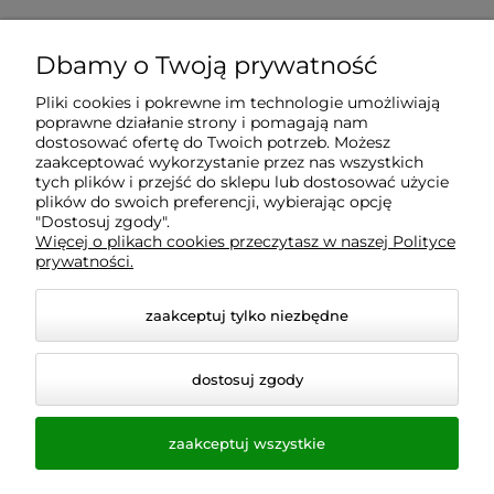
Dbamy o Twoją prywatność
Pliki cookies i pokrewne im technologie umożliwiają
poprawne działanie strony i pomagają nam
dostosować ofertę do Twoich potrzeb. Możesz
zaakceptować wykorzystanie przez nas wszystkich
tych plików i przejść do sklepu lub dostosować użycie
plików do swoich preferencji, wybierając opcję
"Dostosuj zgody".
Więcej o plikach cookies przeczytasz w naszej Polityce
prywatności.
zaakceptuj tylko niezbędne
© 2026 homeandgarden24.pl. Wszelkie prawa
dostosuj zgody
zastrzeżone.
Styl graficzny i aplikacje ShopGadget.pl
Sklep
internetowy Shoper.pl
zaakceptuj wszystkie