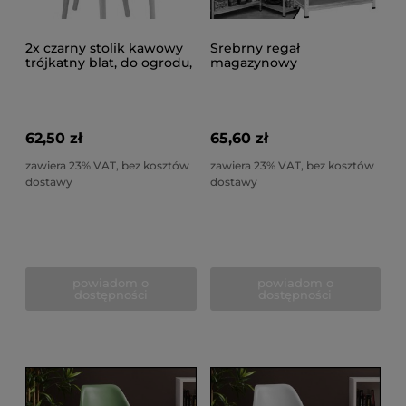
2x czarny stolik kawowy
Srebrny regał
trójkatny blat, do ogrodu,
magazynowy
na taras, drewno+MDF
150x75x30cm metalowy
ocynkowany 5 półek
62,50 zł
65,60 zł
zawiera 23% VAT, bez kosztów
zawiera 23% VAT, bez kosztów
dostawy
dostawy
powiadom o
powiadom o
dostępności
dostępności