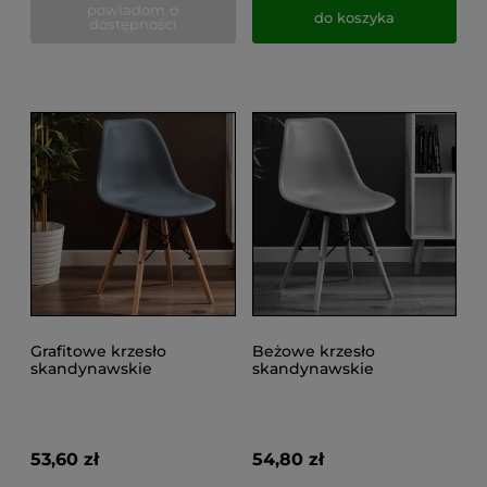
powiadom o
do koszyka
dostępności
Grafitowe krzesło
Beżowe krzesło
skandynawskie
skandynawskie
kuchenne do salonu,
kuchenne do salonu,
jadalni, do 100kgEVA
jadalni, do 100kg EVA
53,60 zł
54,80 zł