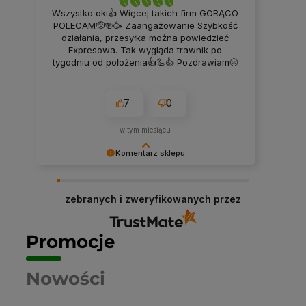
Wszystko oki👍 Więcej takich firm GORĄCO
POLECAM🫡🍻🥳 Zaangażowanie Szybkość
działania, przesyłka można powiedzieć
Expresowa. Tak wygląda trawnik po
tygodniu od położenia👍🦾👍 Pozdrawiam🌝
7
0
w tym miesiącu
Komentarz sklepu
Dziękujemy niezmiernie za opinię. Jest ona dla
nas bardzo ważna, aby ciągle udoskonalać
zebranych i zweryfikowanych przez
jakość naszych usług. Mamy nadzieję, że już
teraz sprostaliśmy Twoim wymaganiom i wrócisz
do nas ponownie.
Promocje
Nowości