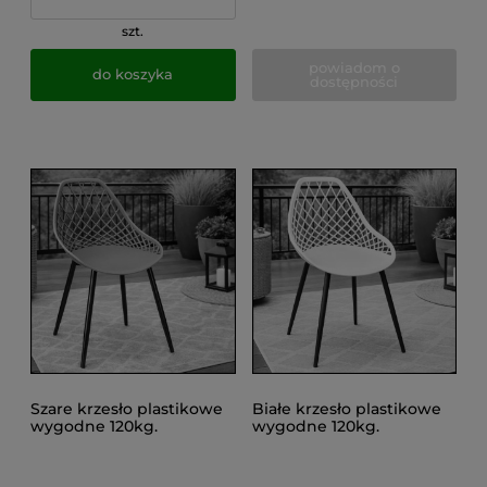
szt.
powiadom o
do koszyka
dostępności
Szare krzesło plastikowe
Białe krzesło plastikowe
wygodne 120kg.
wygodne 120kg.
kuchenne czarne nogi
kuchenne metalowe nogi
taras ARANDA
taras ARANDA