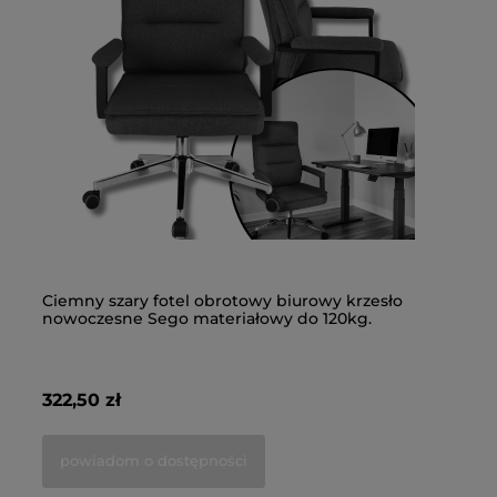
Ciemny szary fotel obrotowy biurowy krzesło
Cz
nowoczesne Sego materiałowy do 120kg.
we
322,50 zł
31
powiadom o dostępności