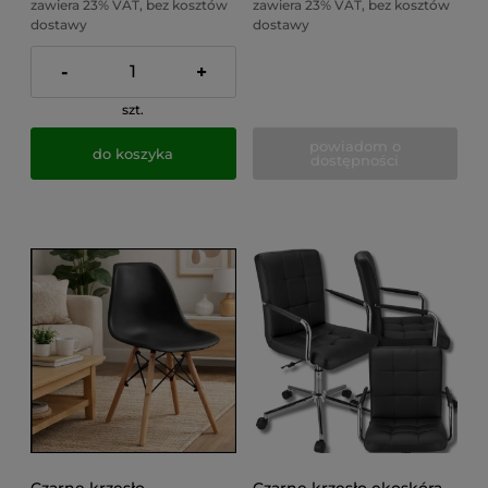
zawiera 23% VAT, bez kosztów
zawiera 23% VAT, bez kosztów
dostawy
dostawy
-
+
szt.
powiadom o
do koszyka
dostępności