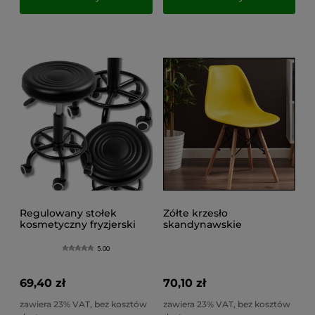
Regulowany stołek
Zółte krzesło
kosmetyczny fryzjerski
skandynawskie
taboret hoker fotel bez
kuchenne do salonu,
oparcia
jadalni, do 100kg EVA
5.00
69,40 zł
70,10 zł
zawiera 23% VAT, bez kosztów
zawiera 23% VAT, bez kosztów