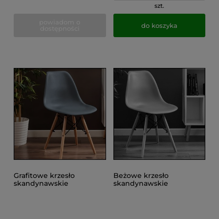
szt.
powiadom o
do koszyka
dostępności
Grafitowe krzesło
Beżowe krzesło
skandynawskie
skandynawskie
kuchenne do salonu,
kuchenne do salonu,
jadalni, do 100kgEVA
jadalni, do 100kg EVA