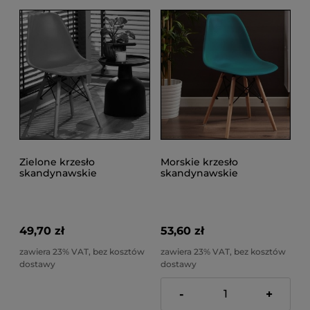
Zielone krzesło
Morskie krzesło
skandynawskie
skandynawskie
kuchenne do salonu,
kuchenne do salonu,
jadalni, do 100kgEVA
jadalni, do 100kg EVA
49,70 zł
53,60 zł
zawiera 23% VAT, bez kosztów
zawiera 23% VAT, bez kosztów
dostawy
dostawy
-
+