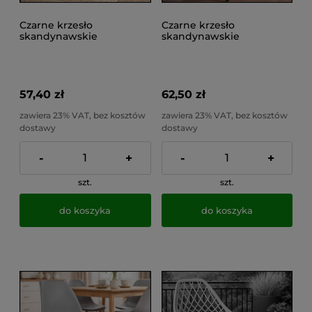
Czarne krzesło
Czarne krzesło
skandynawskie
skandynawskie
kuchenne do salonu,
kuchenne czarne nogi,
jadalni, do 100kg EVA
jadalni, do 100kg EVA
57,40 zł
62,50 zł
zawiera 23% VAT, bez kosztów
zawiera 23% VAT, bez kosztów
dostawy
dostawy
-
+
-
+
szt.
szt.
do koszyka
do koszyka