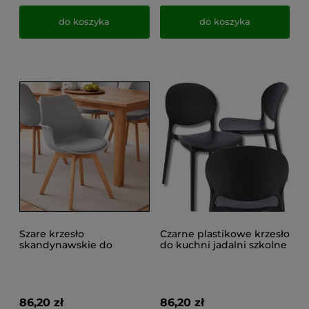
do koszyka
do koszyka
Szare krzesło
Czarne plastikowe krzesło
skandynawskie do
do kuchni jadalni szkolne
kuchni drewniane nogi
nowoczesne do 120 kg
ekoskóra ORLEAN
JUSTIN
86,20 zł
86,20 zł