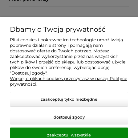
Dbamy o Twoją prywatność
Pliki cookies i pokrewne im technologie umożliwiają
poprawne działanie strony i pomagają nam
dostosować ofertę do Twoich potrzeb. Możesz
zaakceptować wykorzystanie przez nas wszystkich
tych plików i przejść do sklepu lub dostosować użycie
plików do swoich preferencji, wybierając opcję
"Dostosuj zgody".
Więcej o plikach cookies przeczytasz w naszej Polityce
prywatności.
zaakceptuj tylko niezbędne
© 2026 homeandgarden24.pl. Wszelkie prawa
dostosuj zgody
zastrzeżone.
Styl graficzny i aplikacje ShopGadget.pl
Sklep
internetowy Shoper.pl
zaakceptuj wszystkie