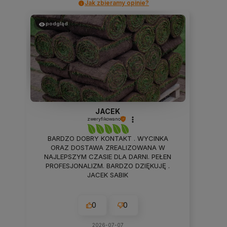
Jak zbieramy opinie?
podgląd
JACEK
zweryfikowano
BARDZO DOBRY KONTAKT . WYCINKA
ORAZ DOSTAWA ZREALIZOWANA W
NAJLEPSZYM CZASIE DLA DARNI. PEŁEN
PROFESJONALIZM. BARDZO DZIĘKUJĘ .
JACEK SABIK
0
0
2026-07-07