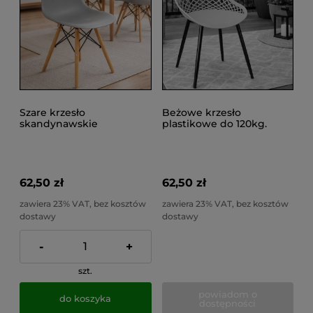
Szare krzesło
Beżowe krzesło
skandynawskie
plastikowe do 120kg.
kuchenne do salonu,
kuchenne czarne nogi
jadalni, do 100kgEVA
taras ARANDA
62,50 zł
62,50 zł
zawiera 23% VAT, bez kosztów
zawiera 23% VAT, bez kosztów
dostawy
dostawy
-
+
szt.
powiadom o
do koszyka
dostępności