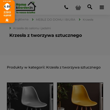
4.88
2280
opinii
Strona główna
MEBLE DO DOMU I BIURA
Krzesła
Krzesła do salonu i jadalni
Krzesła z tworzywa sztucznego
Krzesła z tworzywa sztucznego