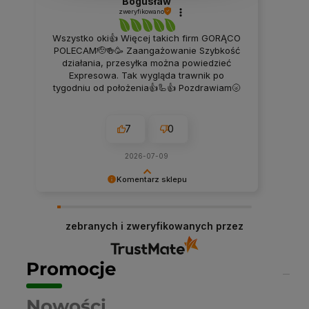
Bogusław
zweryfikowano
Wszystko oki👍 Więcej takich firm GORĄCO
POLECAM🫡🍻🥳 Zaangażowanie Szybkość
działania, przesyłka można powiedzieć
Expresowa. Tak wygląda trawnik po
tygodniu od położenia👍🦾👍 Pozdrawiam🌝
7
0
2026-07-09
Komentarz sklepu
Dziękujemy niezmiernie za opinię. Jest ona dla
nas bardzo ważna, aby ciągle udoskonalać
zebranych i zweryfikowanych przez
jakość naszych usług. Mamy nadzieję, że już
teraz sprostaliśmy Twoim wymaganiom i wrócisz
do nas ponownie.
Promocje
Nowości