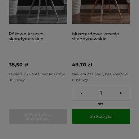
Różowe krzesło
Musztardowe krzesło
skandynawskie
skandynawskie
kuchenne do salonu,
kuchenne do salonu,
jadalni, do 100kg EVA
jadalni, do 100kg EVA
38,50 zł
49,70 zł
zawiera 23% VAT, bez kosztów
zawiera 23% VAT, bez kosztów
dostawy
dostawy
-
+
szt.
powiadom o
do koszyka
dostępności