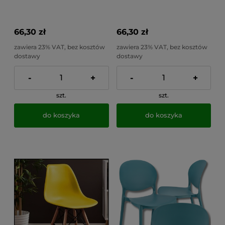
jadalni, do 100kg EVA
jadalni, do 100kg EVA
66,30 zł
66,30 zł
zawiera 23% VAT, bez kosztów
zawiera 23% VAT, bez kosztów
dostawy
dostawy
-
+
-
+
szt.
szt.
do koszyka
do koszyka