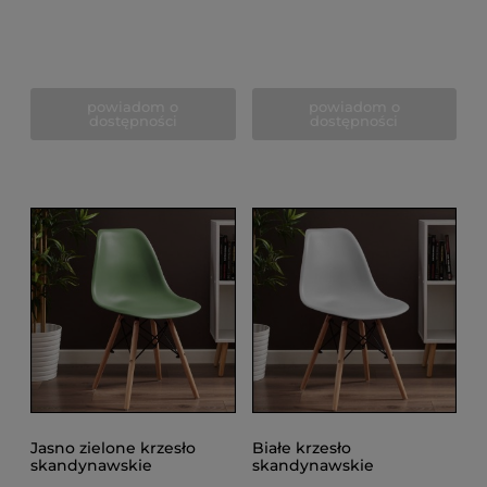
powiadom o
powiadom o
dostępności
dostępności
Jasno zielone krzesło
Białe krzesło
skandynawskie
skandynawskie
kuchenne do salonu,
kuchenne do salonu,