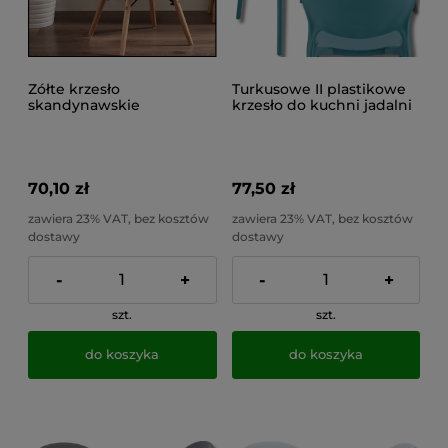
Zółte krzesło
Turkusowe II plastikowe
skandynawskie
krzesło do kuchni jadalni
kuchenne do salonu,
szkolne nowoczesne do
jadalni, do 100kg EVA
120 kg JUSTIN
70,10 zł
77,50 zł
zawiera 23% VAT, bez kosztów
zawiera 23% VAT, bez kosztów
dostawy
dostawy
-
+
-
+
szt.
szt.
do koszyka
do koszyka