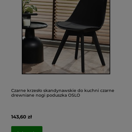
Czarne krzesło skandynawskie do kuchni czarne
Sz
drewniane nogi poduszka OSLO
no
143,60 zł
86