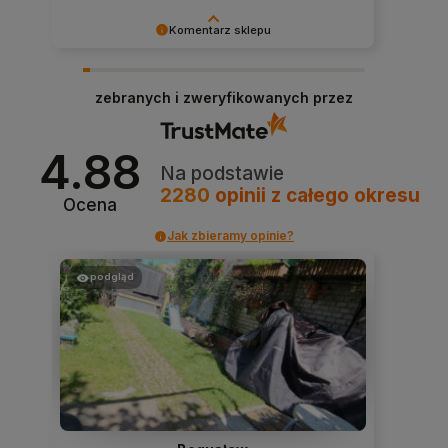
Komentarz sklepu
Dziękujemy niezmiernie za opinię. Jest ona dla
nas bardzo ważna, aby ciągle udoskonalać
zebranych i zweryfikowanych przez
jakość naszych usług. Mamy nadzieję, że już
teraz sprostaliśmy Twoim wymaganiom i wrócisz
do nas ponownie.
4.88
Na podstawie
2280
opinii
z całego okresu
Ocena
Jak zbieramy opinie?
podgląd