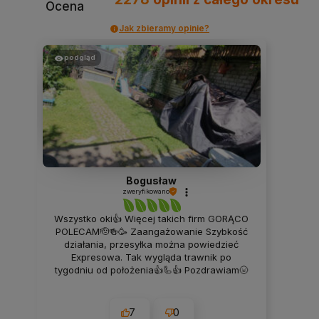
Ocena
Jak zbieramy opinie?
podgląd
Bogusław
zweryfikowano
Wszystko oki👍 Więcej takich firm GORĄCO
POLECAM🫡🍻🥳 Zaangażowanie Szybkość
działania, przesyłka można powiedzieć
Expresowa. Tak wygląda trawnik po
tygodniu od położenia👍🦾👍 Pozdrawiam🌝
7
0