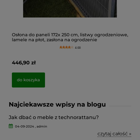
Osłona do paneli 172x 250 cm, listwy ogrodzeniowe,
Os
lamele na płot, zasłona na ogrodzenie
la
4.00
446,90 zł
34
do koszyka
Najciekawsze wpisy na blogu
Jak dbać o meble z technorattanu?
04-09-2024 , admin
czytaj całość »