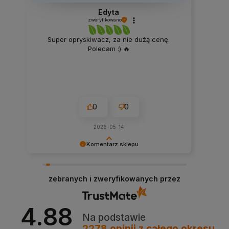
Edyta
zweryfikowano
Super opryskiwacz, za nie dużą cenę.
Polecam :) 🔥
0
0
2026-05-14
Komentarz sklepu
Dziękujemy niezmiernie za opinię. Jest ona dla
nas bardzo ważna, aby ciągle udoskonalać
zebranych i zweryfikowanych przez
jakość naszych usług. Mamy nadzieję, że już
teraz sprostaliśmy Twoim wymaganiom i wrócisz
do nas ponownie.
4.88
Na podstawie
2278
opinii
z całego okresu