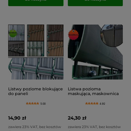
Listwy poziome blokujące
Listwa pozioma
do paneli
maskująca, maskownica
ogrodzeniowych 2x
na listwy ogrodzeniowe
125cm, zestaw
2x1,25 m
5.00
4.92
14,90 zł
24,30 zł
zawiera 23% VAT, bez kosztów
zawiera 23% VAT, bez kosztów