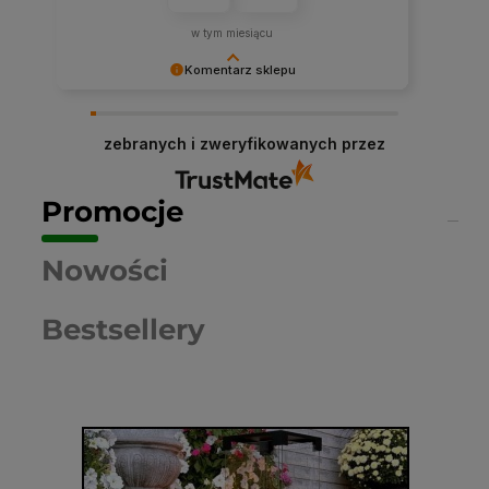
w tym miesiącu
Komentarz sklepu
Dziękujemy niezmiernie za opinię. Jest ona dla
nas bardzo ważna, aby ciągle udoskonalać
zebranych i zweryfikowanych przez
jakość naszych usług. Mamy nadzieję, że już
teraz sprostaliśmy Twoim wymaganiom i wrócisz
do nas ponownie.
Promocje
Nowości
Bestsellery