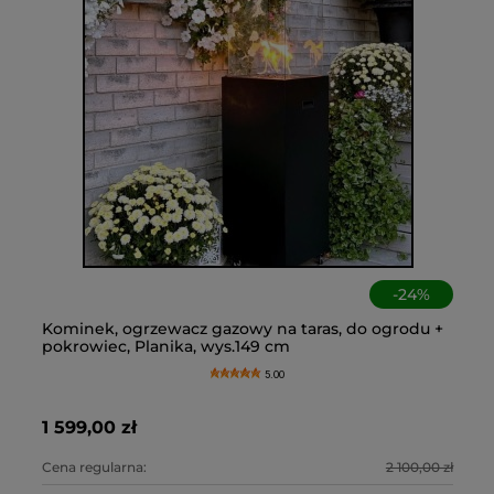
-
24
%
 +
Kominek, ogrzewacz gazowy na taras, do ogrodu +
Sz
Cz
An
pokrowiec, Planika, wys.149 cm
ta
ko
os
5.00
1 599,00 zł
1 
45
6,
0 zł
Cena regularna:
2 100,00 zł
Ce