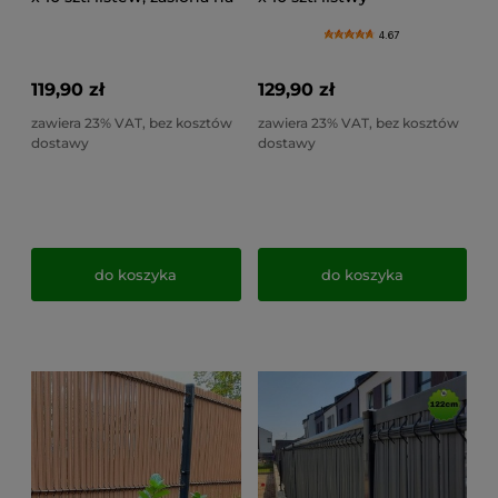
płot, przesłona lamelowa
ogrodzeniowe, zasłona na
na próbę
ogrodzenie, listewki na
4.67
próbę
119,90 zł
129,90 zł
zawiera 23% VAT, bez kosztów
zawiera 23% VAT, bez kosztów
dostawy
dostawy
do koszyka
do koszyka