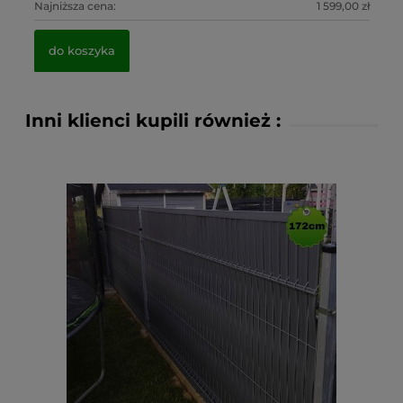
0 zł
Najniższa cena:
1 599,00 zł
Na
do koszyka
Inni klienci kupili również :