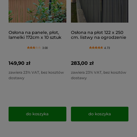
Osłona na panele, płot,
Osłona na płot 122 x 250
lamelki 172cm x 10 sztuk
cm. listwy na ogrodzenie
listew na ogrodzenie , na
panelowe, zasłona na
próbę
ogrodzenie
3.00
4.73
149,90 zł
283,00 zł
zawiera 23% VAT, bez kosztów
zawiera 23% VAT, bez kosztów
dostawy
dostawy
do koszyka
do koszyka