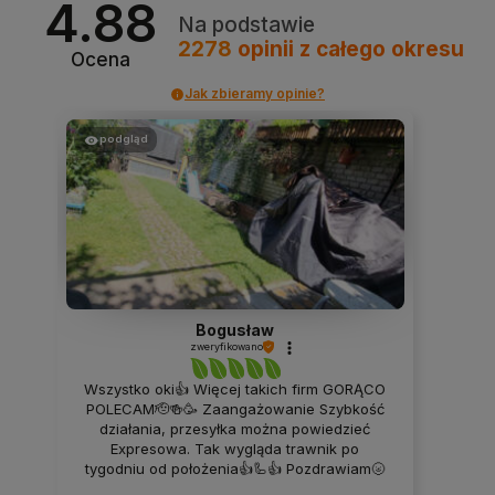
4.88
Na podstawie
2278
opinii
z całego okresu
Ocena
Jak zbieramy opinie?
podgląd
Bogusław
zweryfikowano
Wszystko oki👍 Więcej takich firm GORĄCO
POLECAM🫡🍻🥳 Zaangażowanie Szybkość
działania, przesyłka można powiedzieć
Expresowa. Tak wygląda trawnik po
tygodniu od położenia👍🦾👍 Pozdrawiam🌝