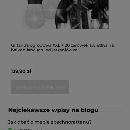
Girlanda ogrodowa XXL + 20 żarówek świetlna na
Ci
balkon łańcuch led jarzeniówka
św
129,90 zł
19
powiadom o dostępności
Najciekawsze wpisy na blogu
Jak dbać o meble z technorattanu?