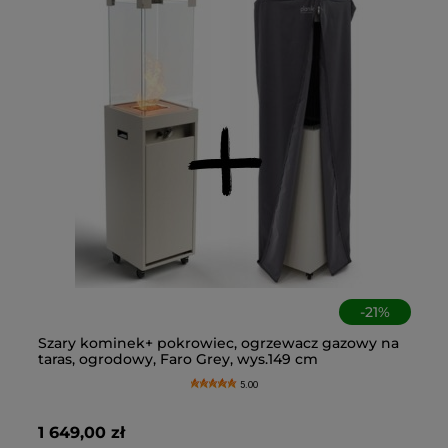
-
21
%
 +
Szary kominek+ pokrowiec, ogrzewacz gazowy na
Og
Cz
An
taras, ogrodowy, Faro Grey, wys.149 cm
fu
ko
os
5.00
1 649,00 zł
2 
45
6,