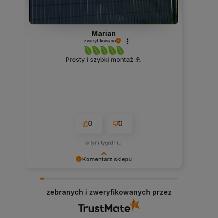
Marian
zweryfikowano
Prosty i szybki montaż 💪
0
0
w tym tygodniu
Komentarz sklepu
Dziękujemy niezmiernie za opinię. Jest ona dla
nas bardzo ważna, aby ciągle udoskonalać
zebranych i zweryfikowanych przez
jakość naszych usług. Mamy nadzieję, że już
teraz sprostaliśmy Twoim wymaganiom i wrócisz
do nas ponownie.