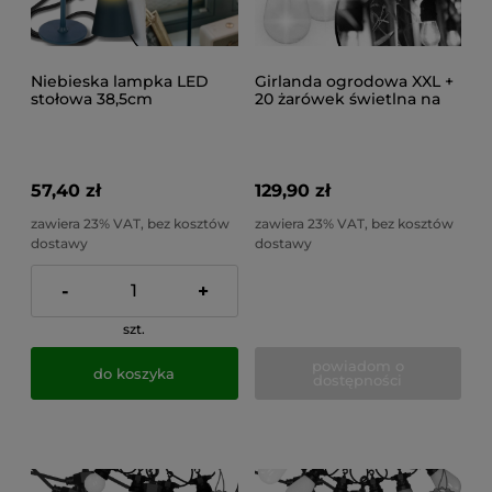
Niebieska lampka LED
Girlanda ogrodowa XXL +
stołowa 38,5cm
20 żarówek świetlna na
bezprzewodowa 3 tryby
balkon łańcuch led
dotykowa nocna
jarzeniówka
57,40 zł
129,90 zł
zawiera 23% VAT, bez kosztów
zawiera 23% VAT, bez kosztów
dostawy
dostawy
-
+
szt.
powiadom o
do koszyka
dostępności