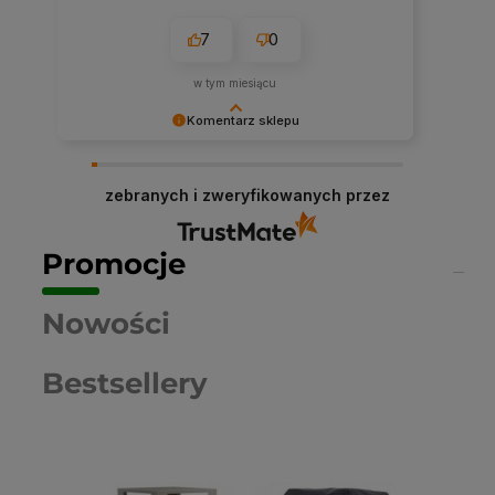
7
0
w tym miesiącu
Komentarz sklepu
Dziękujemy niezmiernie za opinię. Jest ona dla
nas bardzo ważna, aby ciągle udoskonalać
zebranych i zweryfikowanych przez
jakość naszych usług. Mamy nadzieję, że już
teraz sprostaliśmy Twoim wymaganiom i wrócisz
do nas ponownie.
Promocje
Nowości
Bestsellery