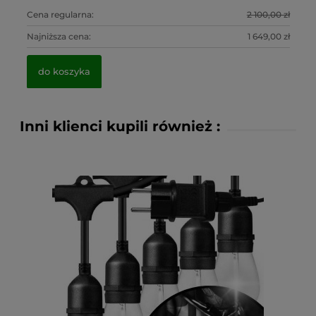
0 zł
Cena regularna:
2 100,00 zł
Ce
0 zł
Najniższa cena:
1 649,00 zł
Na
do koszyka
Inni klienci kupili również :