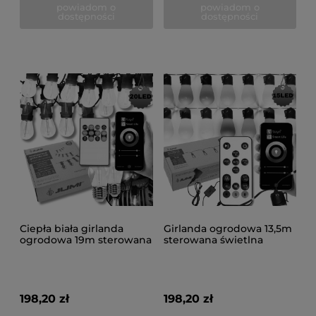
powiadom o
powiadom o
dostępności
dostępności
Ciepła biała girlanda
Girlanda ogrodowa 13,5m
ogrodowa 19m sterowana
sterowana świetlna
świetlna smart z aplikacją
kolorowa smart z
20LED
aplikacją 15LED
198,20 zł
198,20 zł