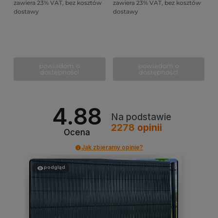
zawiera 23% VAT, bez kosztów
zawiera 23% VAT, bez kosztów
dostawy
dostawy
powiadom o
powiadom o
dostępności
dostępności
4.88
Na podstawie
2278
opinii
Ocena
Jak zbieramy opinie?
podgląd