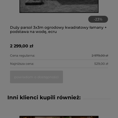
-
23
%
Duży parsol 3x3m ogrodowy kwadratowy łamany +
Sz
Cz
podstawa na wodę, ecru
ta
ko
2 299,00 zł
1 
45
Cena regularna:
2 979,00 zł
Cen
Najniższa cena:
529,00 zł
Naj
powiadom o dostępności
Inni klienci kupili również: