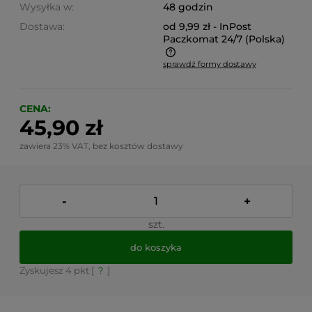
Wysyłka w:
48 godzin
Dostawa:
od 9,99 zł
- InPost
Paczkomat 24/7
(Polska)
sprawdź formy dostawy
Cena nie zawiera ewentualnych kosztów płatności
CENA:
45,90 zł
zawiera 23% VAT, bez kosztów dostawy
-
+
szt.
do koszyka
Zyskujesz
4
pkt [
?
]