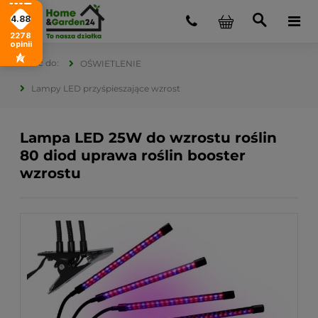
4.88
2278
opinii
OŚWIETLENIE
Lampy LED przyśpieszające wzrost
Lampa LED 25W do wzrostu roślin
80 diod uprawa roślin booster
wzrostu