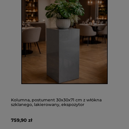
Kolumna, postument 30x30x71 cm z włókna
Bi
szklanego, lakierowany, ekspozytor
ła
759,90 zł
61