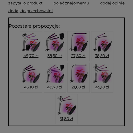
zapytaj o produkt
poleć znajomemu
dodaj opinię
dodaj do przechowalni
Pozostałe propozycje:
49,70 zł
38,50 zł
27,80 zł
38,50 zł
45,10 zł
49,70 zł
21,60 zł
45,10 zł
31,80 zł