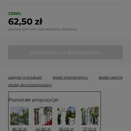
CENA:
62,50 zł
zawiera 23% VAT, bez kosztów dostawy
powiadom o dostępności
zapytaj o produkt
poleć znajomemu
dodaj opinię
dodaj do przechowalni
Pozostałe propozycje:
86,20 zł
40,80 zł
56,00 zł
37,10 zł