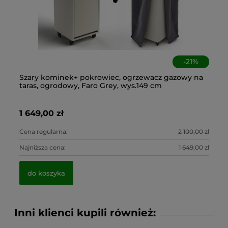
-
21
%
 +
Szary kominek+ pokrowiec, ogrzewacz gazowy na
Og
Cz
An
taras, ogrodowy, Faro Grey, wys.149 cm
fu
ko
os
1 649,00 zł
2 
45
6,
0 zł
Cena regularna:
2 100,00 zł
Ce
0 zł
Najniższa cena:
1 649,00 zł
Na
do koszyka
Inni klienci kupili również: