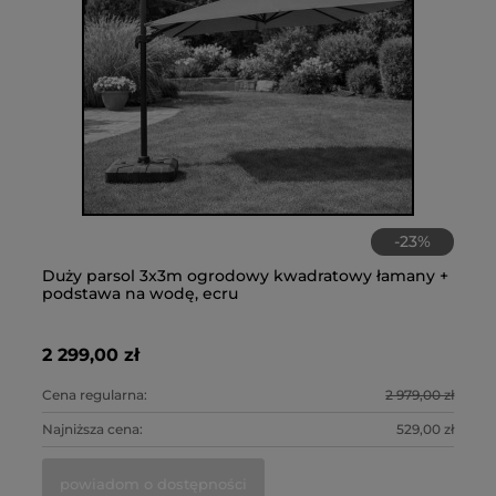
-
23
%
 ogrodowy kwadratowy łamany +
Kominek, ogrzewacz gazow
Cz
 ecru
pokrowiec, Planika, wys.1
ko
1 599,00 zł
45
2 979,00 zł
Cena regularna:
529,00 zł
Najniższa cena:
ępności
do koszyka