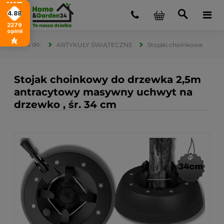
4.88
2279
opinii
ARTYKUŁY ŚWIĄTECZNE
Stojaki choinkowe
Stojak choinkowy do drzewka 2,5m
antracytowy masywny uchwyt na
drzewko , śr. 34 cm