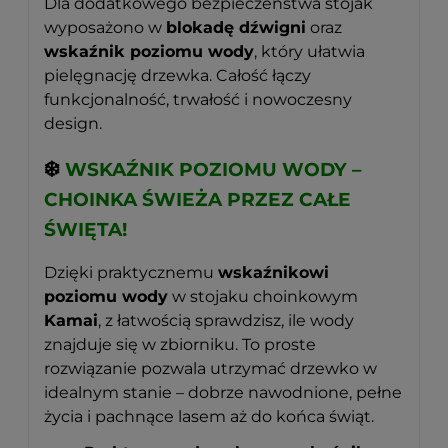
Dla dodatkowego bezpieczeństwa stojak
wyposażono w
blokadę dźwigni
oraz
wskaźnik poziomu wody
, który ułatwia
pielęgnację drzewka. Całość łączy
funkcjonalność, trwałość i nowoczesny
design.
❄️
WSKAŹNIK POZIOMU WODY –
CHOINKA ŚWIEŻA PRZEZ CAŁE
ŚWIĘTA!
Dzięki praktycznemu
wskaźnikowi
poziomu wody
w stojaku choinkowym
Kamai
, z łatwością sprawdzisz, ile wody
znajduje się w zbiorniku. To proste
rozwiązanie pozwala utrzymać drzewko w
idealnym stanie – dobrze nawodnione, pełne
życia i pachnące lasem aż do końca świąt.