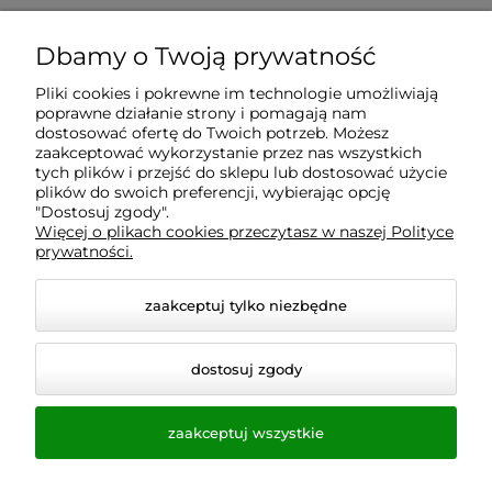
Dbamy o Twoją prywatność
Pliki cookies i pokrewne im technologie umożliwiają
poprawne działanie strony i pomagają nam
dostosować ofertę do Twoich potrzeb. Możesz
zaakceptować wykorzystanie przez nas wszystkich
tych plików i przejść do sklepu lub dostosować użycie
plików do swoich preferencji, wybierając opcję
"Dostosuj zgody".
Więcej o plikach cookies przeczytasz w naszej Polityce
prywatności.
zaakceptuj tylko niezbędne
© 2026 homeandgarden24.pl. Wszelkie prawa
dostosuj zgody
zastrzeżone.
Styl graficzny i aplikacje ShopGadget.pl
Sklep
internetowy Shoper.pl
zaakceptuj wszystkie