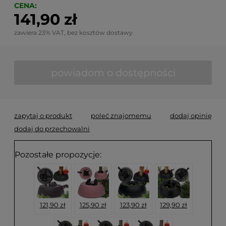
CENA:
141,90 zł
zawiera 23% VAT, bez kosztów dostawy
powiadom o dostępności
zapytaj o produkt
poleć znajomemu
dodaj opinię
dodaj do przechowalni
Pozostałe propozycje:
121,90 zł
125,90 zł
123,90 zł
129,90 zł