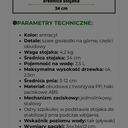
❄️
PARAMETRY TECHNICZNE:
Kolor:
antracyt
Detale:
szare gwiazdki na górnej części
obudowy
Waga stojaka:
4,2 kg
Średnica stojaka:
34 cm
Pojemność na wodę:
2,5 L
Maksymalna wysokość drzewka:
ok.
2,5m
Średnica pnia:
3-12 cm
Materiał:
obudowa z tworzywa PP, haki
zaciskowe ABS
Mechanizm zaciskowy:
jednolinkowy,
stalowy
Ostry szpikulec w podstawie stojaka do
stabilizacji pnia podczas wbijania.
Wskaźnik poziomu wody:
tak (pływak)
Wymiary paczki:
34x34x12 cm.