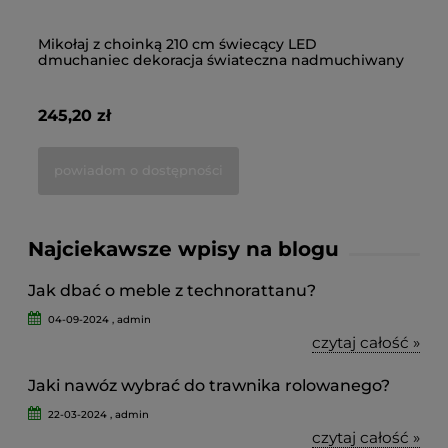
Mikołaj z choinką 210 cm świecący LED
Gi
dmuchaniec dekoracja świateczna nadmuchiwany
łe
245,20 zł
27
powiadom o dostępności
Najciekawsze wpisy na blogu
Jak dbać o meble z technorattanu?
04-09-2024 , admin
czytaj całość »
Jaki nawóz wybrać do trawnika rolowanego?
22-03-2024 , admin
czytaj całość »