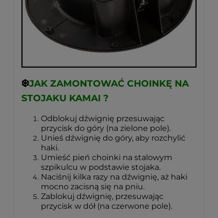
❄️
JAK ZAMONTOWAĆ CHOINKĘ NA
STOJAKU KAMAI ?
Odblokuj dźwignię przesuwając
przycisk do góry (na zielone pole).
Unieś dźwignię do góry, aby rozchylić
haki.
Umieść pień choinki na stalowym
szpikulcu w podstawie stojaka.
Naciśnij kilka razy na dźwignię, aż haki
mocno zacisną się na pniu.
Zablokuj dźwignię, przesuwając
przycisk w dół (na czerwone pole).