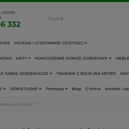
E, NOWE
A
6 332
IOWE
HIGIENA I UTRZYMANIE CZYSTOŚCI
NOWE - MATY
NOWOCZESNE DONICE OGRODOWE
MEBLE
NA TARAS, OGRZEWACZE
TRAWNIK Z ROLKI (NA METRY)
MAT
E
OŚWIETLENIE
Promocje
Blog
O firmie
Kontakt i da
kiedy warto założyć ?