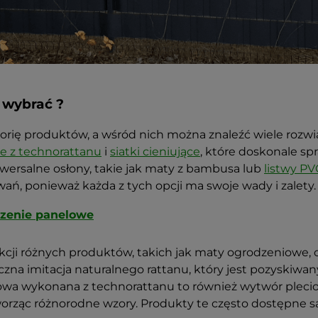
 wybrać ?
orię produktów, a wśród nich można znaleźć wiele rozw
 z technorattanu
i
siatki cieniujące
, które doskonale sp
ersalne osłony, takie jak maty z bambusa lub
listwy P
ań, ponieważ każda z tych opcji ma swoje wady i zalety.
dzenie panelowe
cji różnych produktów, takich jak maty ogrodzeniowe, 
czna imitacja naturalnego rattanu, który jest pozyskiwa
owa wykonana z technorattanu to również wytwór plecio
orząc różnorodne wzory. Produkty te często dostępne są 