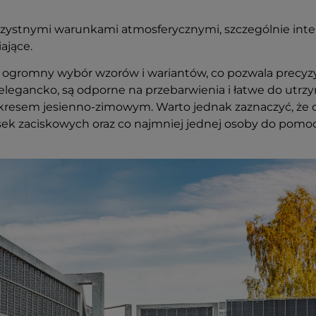
orzystnymi warunkami atmosferycznymi, szczególnie in
ające.
ogromny wybór wzorów i wariantów, co pozwala precyzyj
 i elegancko, są odporne na przebarwienia i łatwe do ut
 z okresem jesienno-zimowym. Warto jednak zaznaczyć, ż
sek zaciskowych oraz co najmniej jednej osoby do pomoc