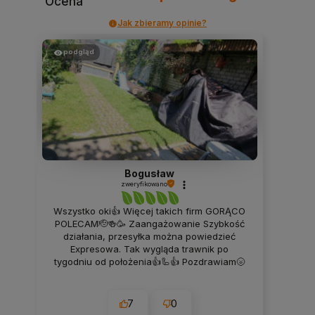
Ocena
Jak zbieramy opinie?
podgląd
Bogusław
zweryfikowano
Wszystko oki👍 Więcej takich firm GORĄCO
POLECAM🫡🍻🥳 Zaangażowanie Szybkość
działania, przesyłka można powiedzieć
Expresowa. Tak wygląda trawnik po
tygodniu od położenia👍🦾👍 Pozdrawiam🌝
7
0