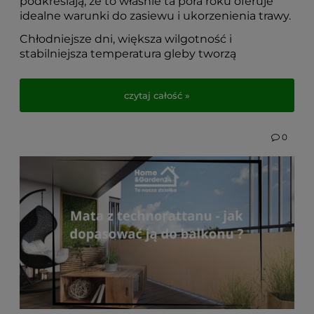
podkreślają, że to właśnie ta pora roku oferuje
idealne warunki do zasiewu i ukorzenienia trawy.
Chłodniejsze dni, większa wilgotność i
stabilniejsza temperatura gleby tworzą
doskonałe środowisko dla młodych źdźbeł.
Dlatego, jeśli marzysz o gęstym i zielonym
czytaj całość »
trawniku na przyszły sezon, rozważ wysiew
właśnie teraz. W tym wpisie wyjaśniamy,
dlaczego jesień może być najlepszą porą na
0
zakładanie trawnika i jak się do tego
przygotować!