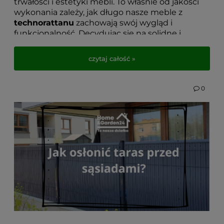
trwałości i estetyki mebli. To właśnie od jakości
wykonania zależy, jak długo nasze meble z
technorattanu
zachowają swój wygląd i
funkcjonalność. Decydując się na solidne i
niezawodne produkty, mamy pewność, że będą
one służyć przez wiele lat.
czytaj całość »
Nie bez znaczenia pozostaje również sposób
użytkowania i odpowiednia pielęgnacja, które
0
dodatkowo przedłużą żywotność mebli
ogrodowych. Regularne czyszczenie i
zabezpieczanie powierzchni pozwoli cieszyć się
ich eleganckim wyglądem przez długi czas.
Meble ogrodowe Bello Giardino
, wykonane z
dbałością o detale, to doskonały wybór dla osób
poszukujących luksusowych i komfortowych
rozwiązań na taras czy do ogrodu. Dzięki ich
niezawodnej jakości oraz stylowemu designowi
każdy użytkownik będzie w pełni
usatysfakcjonowany przez wiele sezonów.
Wybierz produkty, które łączą
funkcjonalność
,