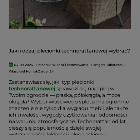
przez wiele sezonów.
Jaki rodzaj plecionki technorattanowej wybrać?
04-09-2024
Poradnik
,
Wiedza i zastosowanie
Grzegorz Taborowski |
Właściciel Home&Garden24
Zastanawiasz się, jaki typ plecionki
technorattanowej
sprawdzi się najlepiej w
Twoim ogrodzie — płaska, półokrągła, a może
okrągła? Wybór właściwego splotu ma ogromne
znaczenie nie tylko dla wyglądu mebli, ale także
ich trwałości, wygody użytkowania i odporności
na warunki atmosferyczne. Technorattan od lat
cieszy się popularnością dzięki swojej
wytrzymałości, lekkości i eleganckiemu