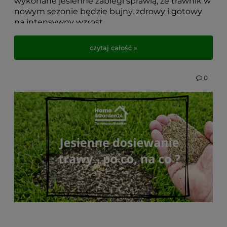
wykonane jesienne zabiegi sprawią, że trawnik w
nowym sezonie będzie bujny, zdrowy i gotowy
na intensywny wzrost.
W dzisiejszym artykule podpowiemy, na jakie
czytaj całość »
prace pielęgnacyjne warto zwrócić szczególną
uwagę: od ostatniego koszenia, przez kluczowe
jesienne nawożenie, aż po zabiegi poprawiające
0
strukturę gleby, takie jak wertykulacja i aeracja.
Odpowiednie kroki pomogą trawnikowi
przetrwać zimę w najlepszej formie, dzięki
czemu już na wiosnę odpłaci się soczystą zielenią
i doskonałą kondycją.