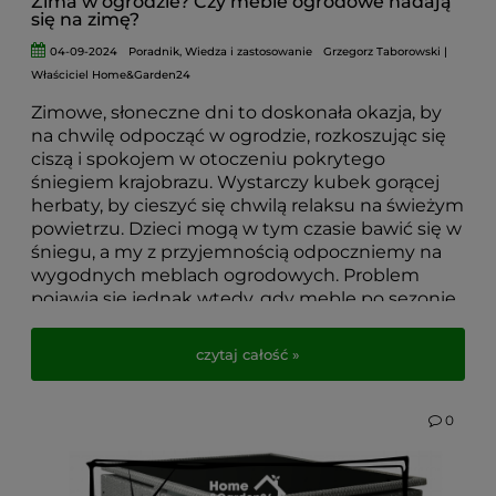
Zima w ogrodzie? Czy meble ogrodowe nadają
się na zimę?
04-09-2024
Poradnik
,
Wiedza i zastosowanie
Grzegorz Taborowski |
Właściciel Home&Garden24
Zimowe, słoneczne dni to doskonała okazja, by
na chwilę odpocząć w ogrodzie, rozkoszując się
ciszą i spokojem w otoczeniu pokrytego
śniegiem krajobrazu. Wystarczy kubek gorącej
herbaty, by cieszyć się chwilą relaksu na świeżym
powietrzu. Dzieci mogą w tym czasie bawić się w
śniegu, a my z przyjemnością odpoczniemy na
wygodnych meblach ogrodowych. Problem
pojawia się jednak wtedy, gdy meble po sezonie
zostały schowane do piwnicy, altany czy garażu i
czekają na wiosnę.
czytaj całość »
W tym artykule podpowiadamy, jak przygotować
meble ogrodowe
do zimowego użytkowania i
0
sprawić, by korzystanie z nich było komfortowe i
przyjemne nawet w mroźne dni. Dzięki
odpowiedniej pielęgnacji i kilku prostym trikom