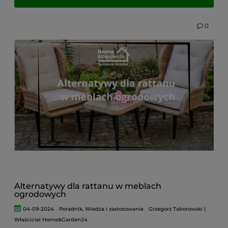
technorattan, dlaczego stał się tak popularny
oraz jakie korzyści daje jego wybór. Jeśli szukasz
0
mebli ogrodowych odpornych na deszcz, słońce,
mróz i intensywne użytkowanie - ten materiał
może okazać się idealny dla Ciebie.
Alternatywy dla rattanu w meblach
ogrodowych
04-09-2024
Poradnik
,
Wiedza i zastosowanie
Grzegorz Taborowski |
Właściciel Home&Garden24