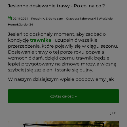
Jesienne dosiewanie trawy - Po co, na co ?
02-11-2024
Poradnik
,
Zrób to sam
Grzegorz Taborowski | Właściciel
Home&Garden24
Jesień to doskonały moment, aby zadbać o
kondycję
trawnika
i uzupełnić wszelkie
przerzedzenia, które pojawiły się w ciągu sezonu.
Dosiewanie trawy o tej porze roku pozwala
wzmocnić darń, dzięki czemu trawnik będzie
lepiej przygotowany na zimowe mrozy, a wiosną
szybciej się zazieleni i stanie się bujny.
W naszym dzisiejszym wpisie podpowiemy, jak
skutecznie przeprowadzić dosiewanie, aby
cieszyć się zdrowym, zwartym trawnikiem przez
czytaj całość »
cały kolejny sezon. Zapraszamy do lektury i po
praktyczne wskazówki, które ułatwią ten proces!
0