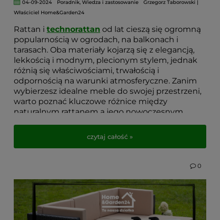
04-09-2024
Poradnik
,
Wiedza i zastosowanie
Grzegorz Taborowski |
Właściciel Home&Garden24
Rattan i
technorattan
od lat cieszą się ogromną
popularnością w ogrodach, na balkonach i
tarasach. Oba materiały kojarzą się z elegancją,
lekkością i modnym, plecionym stylem, jednak
różnią się właściwościami, trwałością i
odpornością na warunki atmosferyczne. Zanim
wybierzesz idealne meble do swojej przestrzeni,
warto poznać kluczowe różnice między
naturalnym rattanem a jego nowoczesnym
odpowiednikiem –
technorattanem.
czytaj całość »
W tym artykule wyjaśniamy, czym się różnią,
jakie mają zalety, jak sprawdzają się w
codziennym użytkowaniu oraz który z nich
0
będzie najlepszym rozwiązaniem do Twojego
ogrodu. Dzięki temu łatwiej podejmiesz
świadomą decyzję i wybierzesz meble, które nie
tylko zachwycą wyglądem, ale także posłużą
przez wiele sezonów.