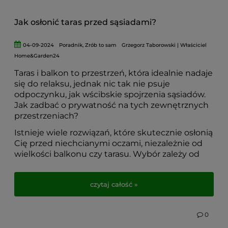
estetykę i trwałość – to inwestycja w wygodę
oraz piękno Twojej przestrzeni ogrodowej.
Jak osłonić taras przed sąsiadami?
04-09-2024
Poradnik
,
Zrób to sam
Grzegorz Taborowski | Właściciel
Home&Garden24
Taras i balkon to przestrzeń, która idealnie nadaje
się do relaksu, jednak nic tak nie psuje
odpoczynku, jak wścibskie spojrzenia sąsiadów.
Jak zadbać o prywatność na tych zewnętrznych
przestrzeniach?
Istnieje wiele rozwiązań, które skutecznie osłonią
Cię przed niechcianymi oczami, niezależnie od
wielkości balkonu czy tarasu. Wybór zależy od
Twoich preferencji – różnią się one kosztami,
stopniem trudności montażu oraz
czytaj całość »
funkcjonalnością.
Jedno jest pewne
- odpowiednia osłona tarasu
to doskonały sposób na zwiększenie komfortu i
0
zapewnienie sobie prywatności w przestrzeni,