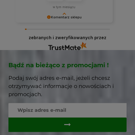
w tym miesiącu
Komentarz sklepu
Dziękujemy niezmiernie za opinię. Jest ona dla
nas bardzo ważna, aby ciągle udoskonalać
zebranych i zweryfikowanych przez
jakość naszych usług. Mamy nadzieję, że już
teraz sprostaliśmy Twoim wymaganiom i wrócisz
do nas ponownie.
Bądź na bieżąco z promocjami !
Podaj swój adres e-mail, jeżeli chcesz
otrzymywać informacje o nowościach i
promocjach.