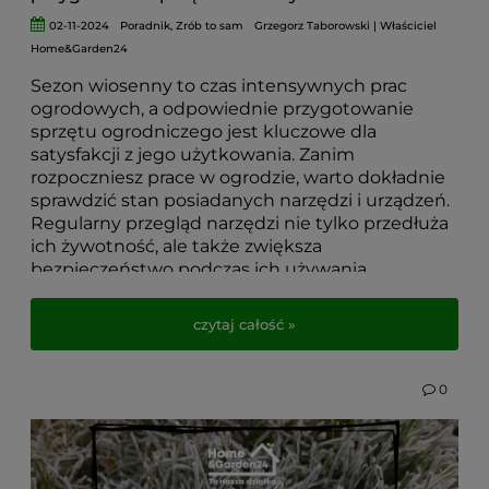
02-11-2024
Poradnik
,
Zrób to sam
Grzegorz Taborowski | Właściciel
Home&Garden24
Sezon wiosenny to czas intensywnych prac
ogrodowych, a odpowiednie przygotowanie
sprzętu ogrodniczego jest kluczowe dla
satysfakcji z jego użytkowania. Zanim
rozpoczniesz prace w ogrodzie, warto dokładnie
sprawdzić stan posiadanych narzędzi i urządzeń.
Regularny przegląd narzędzi nie tylko przedłuża
ich żywotność, ale także zwiększa
bezpieczeństwo podczas ich używania.
Pamiętaj, że dobrze utrzymane narzędzia
czytaj całość »
sprawią, że prace w ogrodzie będą łatwiejsze i
przyjemniejsze. Jak więc skutecznie
przygotować swoje narzędzia ogrodowe na
0
wiosnę? Wystarczy trzymać się kilku prostych
kroków!