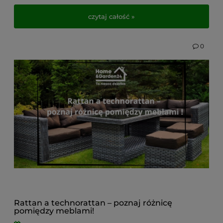
wyglądowi, ale aby zakup był naprawdę udany,
warto poznać różnice między poszczególnymi
czytaj całość »
rodzajami plecionek.
W tym wpisie wyjaśniamy, czym różnią się
0
dostępne na rynku sploty, jak wpływają na
trwałość mebli oraz na co zwrócić uwagę
podczas zakupu zestawu technorattanowego do
ogrodu, na taras lub balkon. Dzięki temu
przewodnikowi wybierzesz meble, które posłużą
Ci przez lata i będą idealnie dopasowane do stylu
Twojej przestrzeni. Sprawdź, zanim zdecydujesz!
Rattan a technorattan – poznaj różnicę
pomiędzy meblami!