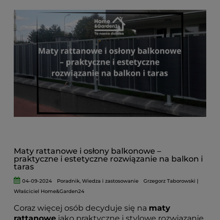
elementami, które wpływają na efekt końcowy
oraz trwałość montażu.
Maty rattanowe i osłony balkonowe –
praktyczne i estetyczne rozwiązanie na balkon i
taras
04-09-2024
Poradnik
,
Wiedza i zastosowanie
Grzegorz Taborowski |
Właściciel Home&Garden24
Coraz więcej osób decyduje się na
maty
rattanowe
jako praktyczne i stylowe rozwiązanie