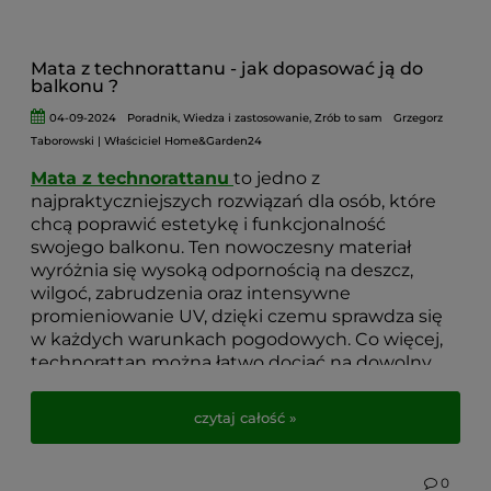
Mata z technorattanu - jak dopasować ją do
balkonu ?
04-09-2024
Poradnik
,
Wiedza i zastosowanie
,
Zrób to sam
Grzegorz
Taborowski | Właściciel Home&Garden24
Mata z technorattanu
to jedno z
najpraktyczniejszych rozwiązań dla osób, które
chcą poprawić estetykę i funkcjonalność
swojego balkonu. Ten nowoczesny materiał
wyróżnia się wysoką odpornością na deszcz,
wilgoć, zabrudzenia oraz intensywne
promieniowanie UV, dzięki czemu sprawdza się
w każdych warunkach pogodowych. Co więcej,
technorattan można łatwo dociąć na dowolny
wymiar, dopasowując go idealnie do konstrukcji
balustrady.
czytaj całość »
Zanim zdecydujesz się na zakup osłony
balkonowej z technorattanu na metry, warto
0
zastanowić się nad kilkoma kluczowymi