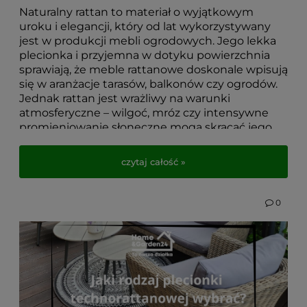
Naturalny rattan to materiał o wyjątkowym
uroku i elegancji, który od lat wykorzystywany
jest w produkcji mebli ogrodowych. Jego lekka
plecionka i przyjemna w dotyku powierzchnia
sprawiają, że meble rattanowe doskonale wpisują
się w aranżacje tarasów, balkonów czy ogrodów.
Jednak rattan jest wrażliwy na warunki
atmosferyczne – wilgoć, mróz czy intensywne
promieniowanie słoneczne mogą skracać jego
żywotność.
czytaj całość »
Właśnie dlatego wiele osób szuka trwałych i
praktycznych zamienników rattanu, które
zachowują jego estetykę, a jednocześnie są
0
odporne na czynniki zewnętrzne i łatwe w
pielęgnacji. W niniejszym artykule dowiesz się,
jakie materiały najlepiej sprawdzą się zamiast
rattanu naturalnego oraz czy naprawa mebli
rattanowych w domu jest możliwa i opłacalna.
Poznasz sprawdzone alternatywy, które pozwolą
cieszyć się komfortem i elegancją w ogrodzie