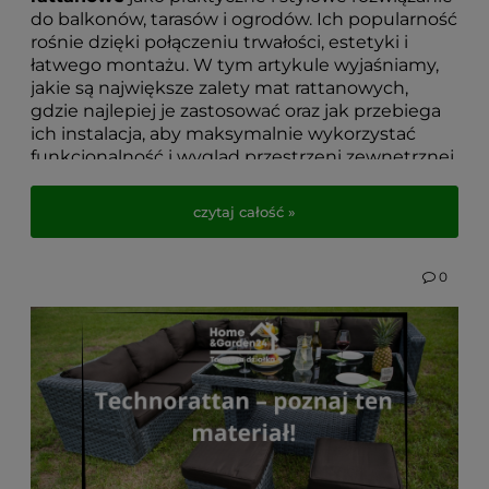
do balkonów, tarasów i ogrodów. Ich popularność
rośnie dzięki połączeniu trwałości, estetyki i
łatwego montażu. W tym artykule wyjaśniamy,
jakie są największe zalety mat rattanowych,
gdzie najlepiej je zastosować oraz jak przebiega
ich instalacja, aby maksymalnie wykorzystać
funkcjonalność i wygląd przestrzeni zewnętrznej.
Jeśli szukasz sposobu na
osłonę balkonu przed
czytaj całość »
wiatrem, słońcem i wzrokiem przechodniów
, a
jednocześnie chcesz wprowadzić elegancki,
nowoczesny akcent do swojego tarasu lub
0
ogrodu, ten poradnik pomoże Ci podjąć
najlepszą decyzję.