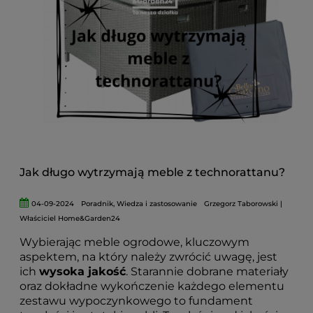
możesz cieszyć się swoim ogrodem przez cały
rok!
Jak długo wytrzymają meble z technorattanu?
04-09-2024
Poradnik
,
Wiedza i zastosowanie
Grzegorz Taborowski |
Właściciel Home&Garden24
Wybierając meble ogrodowe, kluczowym
aspektem, na który należy zwrócić uwagę, jest
ich
wysoka jakość
. Starannie dobrane materiały
oraz dokładne wykończenie każdego elementu
zestawu wypoczynkowego to fundament