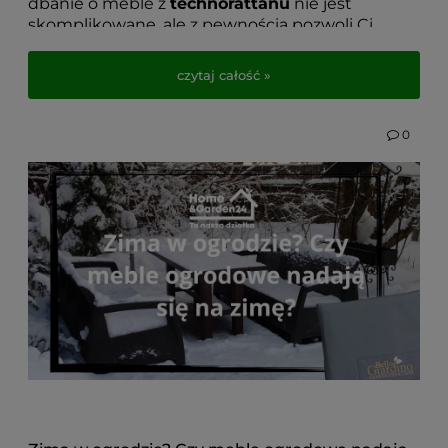
dbanie o meble z
technorattanu
nie jest
skomplikowane, ale z pewnością pozwoli Ci
cieszyć się ich pięknem i trwałością przez cały
sezon.
czytaj całość »
W tym artykule podpowiemy, jak skutecznie
zadbać o
technorattanowe meble ogrodowe
,
0
by zachowały swój pierwotny wygląd i komfort
użytkowania przez wiele lat. Czytaj dalej, aby
poznać proste i sprawdzone sposoby na ich
pielęgnację!