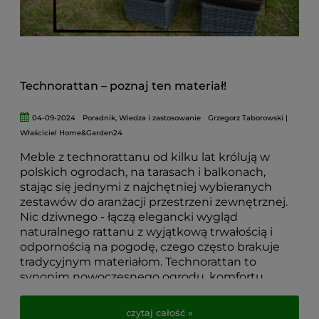
Technorattan – poznaj ten materiał!
04-09-2024
Poradnik
,
Wiedza i zastosowanie
Grzegorz Taborowski |
Właściciel Home&Garden24
Meble z technorattanu od kilku lat królują w
polskich ogrodach, na tarasach i balkonach,
stając się jednymi z najchętniej wybieranych
zestawów do aranżacji przestrzeni zewnętrznej.
Nic dziwnego - łączą elegancki wygląd
naturalnego rattanu z wyjątkową trwałością i
odpornością na pogodę, czego często brakuje
tradycyjnym materiałom. Technorattan to
synonim nowoczesnego ogrodu, komfortu
użytkowania i bezproblemowej pielęgnacji.
czytaj całość »
W tym artykule wyjaśniam, czym dokładnie jest