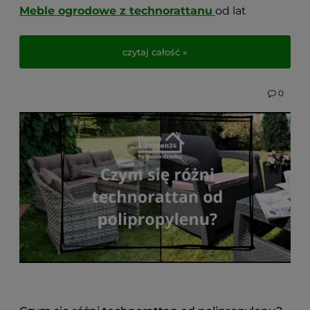
Meble ogrodowe z technorattanu
od lat
utrzymują się wśród najczęściej wybieranych do
aranżacji przestrzeni tarasowych. Co sprawia, że
czytaj całość »
są tak popularne? Dlaczego warto się na nie
zdecydować, i jak zadbać o nie, by zachowały
doskonały wygląd na długie lata? Przedstawiamy
0
kilka praktycznych wskazówek, które pozwolą
maksymalnie wydłużyć ich trwałość.