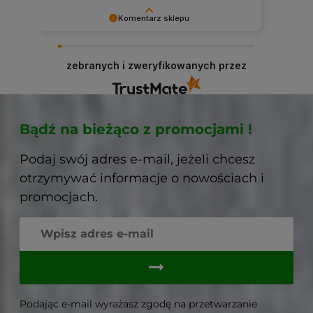
Komentarz sklepu
Dziękujemy niezmiernie za opinię. Jest ona dla
nas bardzo ważna, aby ciągle udoskonalać
zebranych i zweryfikowanych przez
jakość naszych usług. Mamy nadzieję, że już
teraz sprostaliśmy Twoim wymaganiom i wrócisz
do nas ponownie.
Bądź na bieżąco z promocjami !
Podaj swój adres e-mail, jeżeli chcesz
otrzymywać informacje o nowościach i
promocjach.
Podając e-mail wyrażasz zgodę na przetwarzanie