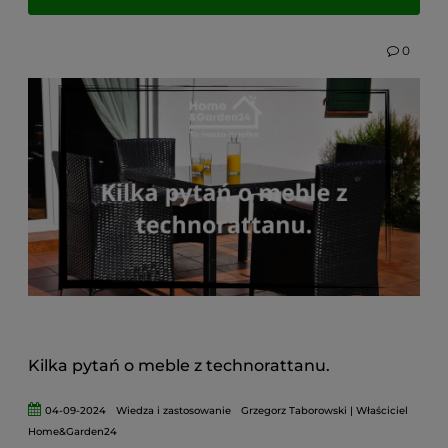
jakie mają zalety, jak sprawdzają się w
codziennym użytkowaniu oraz który z nich
0
będzie najlepszym rozwiązaniem do Twojego
ogrodu. Dzięki temu łatwiej podejmiesz
świadomą decyzję i wybierzesz meble, które nie
tylko zachwycą wyglądem, ale także posłużą
przez wiele sezonów.
Kilka pytań o meble z technorattanu.
04-09-2024
Wiedza i zastosowanie
Grzegorz Taborowski | Właściciel
Home&Garden24