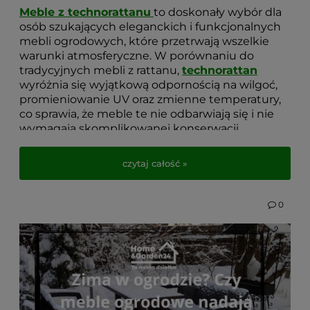
Meble z technorattanu
to doskonały wybór dla
osób szukających eleganckich i funkcjonalnych
mebli ogrodowych, które przetrwają wszelkie
warunki atmosferyczne. W porównaniu do
tradycyjnych mebli z rattanu,
technorattan
wyróżnia się wyjątkową odpornością na wilgoć,
promieniowanie UV oraz zmienne temperatury,
co sprawia, że meble te nie odbarwiają się i nie
wymagają skomplikowanej konserwacji.
Meble technorattanowe
cechują się także dużą
czytaj całość »
trwałością i odpornością na uszkodzenia
mechaniczne. Dzięki swojej elastycznej
konstrukcji idealnie dopasowują się do sylwetki
0
użytkownika, zapewniając wygodę nawet
podczas długiego wypoczynku. Zestawy mebli
ogrodowych z technorattanu, nawet te mniejsze,
doskonale upiększą
ogród
czy
taras
, tworząc
wyjątkową atmosferę.
Zanim zdecydujesz się na zakup pierwszych
mebli do ogrodu, warto poznać kilka istotnych