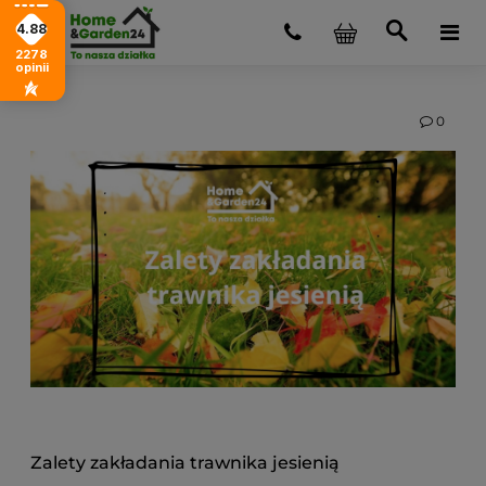
4.88
2278
opinii
0
Zalety zakładania trawnika jesienią