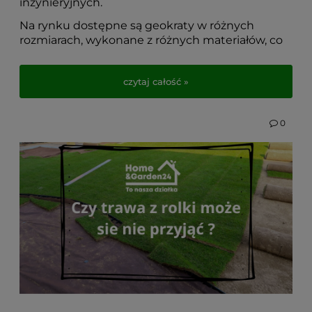
inżynieryjnych.
Na rynku dostępne są geokraty w różnych
rozmiarach, wykonane z różnych materiałów, co
pozwala na ich odpowiednie dopasowanie do
specyficznych potrzeb każdego projektu. Wybór
czytaj całość »
odpowiedniego produktu do konkretnych prac
ziemnych jest kluczowy, dlatego warto
zrozumieć, jak działają geokraty i które z nich
0
najlepiej sprawdzą się w danym zastosowaniu.
Wybierając geokratę, należy kierować się nie
tylko materiałem, z jakiego jest wykonana, ale
również jej przeznaczeniem i specyfiką prac, do
których ma być wykorzystana. Bliżej przybliżymy
ten temat w dzisiejszym wpisie.