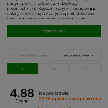
budynków na środowisko, odzyskując
powierzchnię biologicznie czynną, poprawiając
izolację termiczną i akustyczną obiektów oraz
tworząc przyjazne środowisko dla ptaków i
owadów. Chociaż ekstensywne dachy są często
uznawane za niemal bezobsługowe, aby
czytaj całość »
zachować ich estetyczny wygląd i zdrowie,
wymagają odpowiedniej pielęgnacji.
W tym artykule omówimy kilka kluczowych
etapów oraz czynności związanych z efektywną
«
»
pielęgnacją ekstensywnych dachów zielonych.
1
2
3
4.88
Na podstawie
2278
opinii
z całego okresu
Ocena