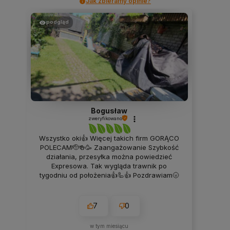
Jak zbieramy opinie?
podgląd
Bogusław
zweryfikowano
Wszystko oki👍 Więcej takich firm GORĄCO
POLECAM🫡🍻🥳 Zaangażowanie Szybkość
działania, przesyłka można powiedzieć
Expresowa. Tak wygląda trawnik po
tygodniu od położenia👍🦾👍 Pozdrawiam🌝
7
0
w tym miesiącu