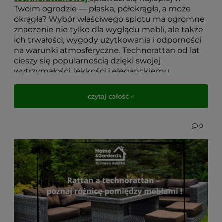
Twoim ogrodzie — płaska, półokrągła, a może
okrągła? Wybór właściwego splotu ma ogromne
znaczenie nie tylko dla wyglądu mebli, ale także
ich trwałości, wygody użytkowania i odporności
na warunki atmosferyczne. Technorattan od lat
cieszy się popularnością dzięki swojej
wytrzymałości, lekkości i eleganckiemu
wyglądowi, ale aby zakup był naprawdę udany,
warto poznać różnice między poszczególnymi
czytaj całość »
rodzajami plecionek.
W tym wpisie wyjaśniamy, czym różnią się
0
dostępne na rynku sploty, jak wpływają na
trwałość mebli oraz na co zwrócić uwagę
podczas zakupu zestawu technorattanowego do
ogrodu, na taras lub balkon. Dzięki temu
przewodnikowi wybierzesz meble, które posłużą
Ci przez lata i będą idealnie dopasowane do stylu
Twojej przestrzeni. Sprawdź, zanim zdecydujesz!