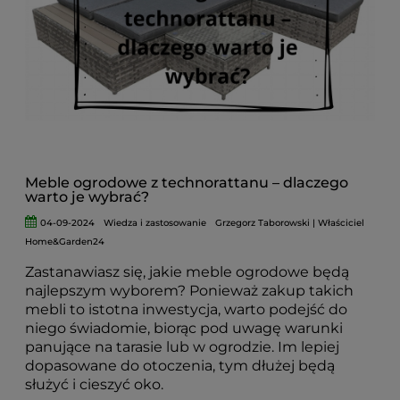
dbałością o detale, to doskonały wybór dla osób
poszukujących luksusowych i komfortowych
rozwiązań na taras czy do ogrodu. Dzięki ich
niezawodnej jakości oraz stylowemu designowi
każdy użytkownik będzie w pełni
usatysfakcjonowany przez wiele sezonów.
Wybierz produkty, które łączą
funkcjonalność
,
estetykę i trwałość – to inwestycja w wygodę
oraz piękno Twojej przestrzeni ogrodowej.
Meble ogrodowe z technorattanu – dlaczego
warto je wybrać?
04-09-2024
Wiedza i zastosowanie
Grzegorz Taborowski | Właściciel
Home&Garden24
Zastanawiasz się, jakie meble ogrodowe będą
najlepszym wyborem? Ponieważ zakup takich
mebli to istotna inwestycja, warto podejść do
niego świadomie, biorąc pod uwagę warunki
panujące na tarasie lub w ogrodzie. Im lepiej
dopasowane do otoczenia, tym dłużej będą
służyć i cieszyć oko.