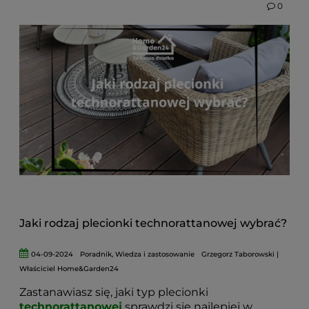
0
odporne na czynniki zewnętrzne i łatwe w
pielęgnacji. W niniejszym artykule dowiesz się,
jakie materiały najlepiej sprawdzą się zamiast
rattanu naturalnego oraz czy naprawa mebli
rattanowych w domu jest możliwa i opłacalna.
Poznasz sprawdzone alternatywy, które pozwolą
cieszyć się komfortem i elegancją w ogrodzie
przez wiele sezonów.
Jaki rodzaj plecionki technorattanowej wybrać?
04-09-2024
Poradnik
,
Wiedza i zastosowanie
Grzegorz Taborowski |
Właściciel Home&Garden24
Zastanawiasz się, jaki typ plecionki
technorattanowej
sprawdzi się najlepiej w