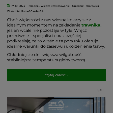
17-10-2024
Poradnik
,
Wiedza i zastosowanie
Grzegorz Taborowski |
Właściciel Home&Garden24
Choć większości z nas wiosna kojarzy się z
idealnym momentem na zakładanie
trawnika,
jesień wcale nie pozostaje w tyle. Wręcz
przeciwnie – specjaliści coraz częściej
podkreślają, że to właśnie ta pora roku oferuje
idealne warunki do zasiewu i ukorzenienia trawy.
Chłodniejsze dni, większa wilgotność i
stabilniejsza temperatura gleby tworzą
doskonałe środowisko dla młodych źdźbeł.
Dlatego, jeśli marzysz o gęstym i zielonym
czytaj całość »
trawniku na przyszły sezon, rozważ wysiew
właśnie teraz. W tym wpisie wyjaśniamy,
dlaczego jesień może być najlepszą porą na
0
zakładanie trawnika i jak się do tego
przygotować!