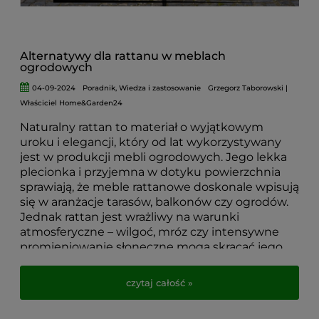
Alternatywy dla rattanu w meblach
ogrodowych
04-09-2024
Poradnik
,
Wiedza i zastosowanie
Grzegorz Taborowski |
Właściciel Home&Garden24
Naturalny rattan to materiał o wyjątkowym
uroku i elegancji, który od lat wykorzystywany
jest w produkcji mebli ogrodowych. Jego lekka
plecionka i przyjemna w dotyku powierzchnia
sprawiają, że meble rattanowe doskonale wpisują
się w aranżacje tarasów, balkonów czy ogrodów.
Jednak rattan jest wrażliwy na warunki
atmosferyczne – wilgoć, mróz czy intensywne
promieniowanie słoneczne mogą skracać jego
żywotność.
czytaj całość »
Właśnie dlatego wiele osób szuka trwałych i
praktycznych zamienników rattanu, które
zachowują jego estetykę, a jednocześnie są