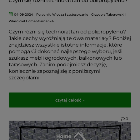
Czym się różni technorattan od polipropylenu?
04-09-2024
Poradnik
,
Wiedza i zastosowanie
Grzegorz Taborowski |
Właściciel Home&Garden24
Czym różni się technorattan od polipropylenu?
Jakie cechy wyróżniają te dwa materiały? Poniżej
znajdziesz wszystkie istotne informacje, które
pomogą Ci dokonać najlepszego wyboru, jeśli
szukasz mebli ogrodowych, balkonowych lub
tarasowych. Zanim podejmiesz decyzję,
koniecznie zapoznaj się z poniższymi
szczegółami!
czytaj całość »
0