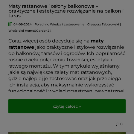
Maty rattanowe i osłony balkonowe –
praktyczne i estetyczne rozwiązanie na balkon i
taras
04-09-2024
Poradnik
,
Wiedza i zastosowanie
Grzegorz Taborowski |
Właściciel Home&Garden24
Coraz więcej osób decyduje się na
maty
rattanowe
jako praktyczne i stylowe rozwiązanie
do balkonów, tarasów i ogrodów. Ich popularność
rośnie dzięki połączeniu trwałości, estetyki i
łatwego montażu. W tym artykule wyjaśniamy,
jakie są największe zalety mat rattanowych,
gdzie najlepiej je zastosować oraz jak przebiega
ich instalacja, aby maksymalnie wykorzystać
funkcjonalność i wygląd przestrzeni zewnętrznej.
Jeśli szukasz sposobu na
osłonę balkonu przed
czytaj całość »
wiatrem, słońcem i wzrokiem przechodniów
, a
jednocześnie chcesz wprowadzić elegancki,
nowoczesny akcent do swojego tarasu lub
0
ogrodu, ten poradnik pomoże Ci podjąć
najlepszą decyzję.