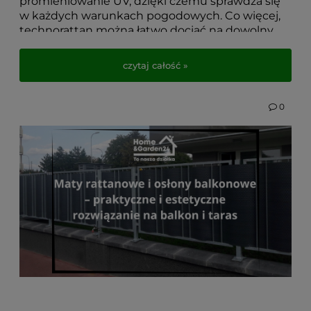
promieniowanie UV, dzięki czemu sprawdza się
w każdych warunkach pogodowych. Co więcej,
technorattan można łatwo dociąć na dowolny
wymiar, dopasowując go idealnie do konstrukcji
balustrady.
czytaj całość »
Zanim zdecydujesz się na zakup osłony
balkonowej z technorattanu na metry, warto
0
zastanowić się nad kilkoma kluczowymi
elementami, które wpływają na efekt końcowy
oraz trwałość montażu.