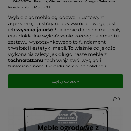
04-09-2024
Poradnik
,
Wiedza i zastosowanie
Grzegorz Taborowski |
Właściciel Home&Garden24
Wybierając meble ogrodowe, kluczowym
aspektem, na który należy zwrócić uwagę, jest
ich
wysoka jakość
. Starannie dobrane materiały
oraz dokładne wykończenie każdego elementu
zestawu wypoczynkowego to fundament
trwałości i estetyki mebli. To właśnie od jakości
wykonania zależy, jak długo nasze meble z
technorattanu
zachowają swój wygląd i
funkcjonalność. Decydując się na solidne i
niezawodne produkty, mamy pewność, że będą
one służyć przez wiele lat.
czytaj całość »
Nie bez znaczenia pozostaje również sposób
użytkowania i odpowiednia pielęgnacja, które
0
dodatkowo przedłużą żywotność mebli
ogrodowych. Regularne czyszczenie i
zabezpieczanie powierzchni pozwoli cieszyć się
ich eleganckim wyglądem przez długi czas.
Meble ogrodowe Bello Giardino
, wykonane z