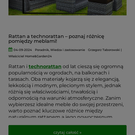
Rattan a technorattan – poznaj różnicę
pomiędzy meblami!
04-09-2024
Poradnik
,
Wiedza i zastosowanie
Grzegorz Taborowski |
Właściciel Home&Garden24
Rattan i
technorattan
od lat cieszą się ogromną
popularnością w ogrodach, na balkonach i
tarasach. Oba materiały kojarzą się z elegancją,
lekkością i modnym, plecionym stylem, jednak
różnią się właściwościami, trwałością i
odpornością na warunki atmosferyczne. Zanim
wybierzesz idealne meble do swojej przestrzeni,
warto poznać kluczowe różnice między
naturalnym rattanem a jego nowoczesnym
odpowiednikiem –
technorattanem.
czytaj całość »
W tym artykule wyjaśniamy, czym się różnią,