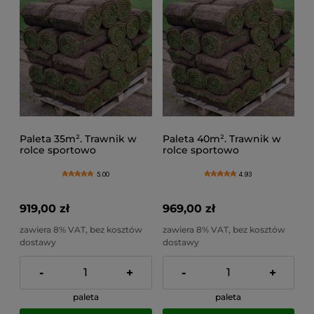
Paleta 35m². Trawnik w
Paleta 40m². Trawnik w
rolce sportowo
rolce sportowo
ogrodowy, trawa na
ogrodowy, trawa na
metry premium
metry
5.00
4.93
919,00 zł
969,00 zł
zawiera 8% VAT, bez kosztów
zawiera 8% VAT, bez kosztów
dostawy
dostawy
-
+
-
+
paleta
paleta