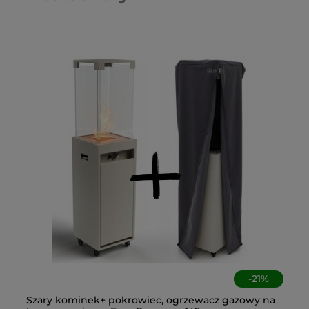
-
21
%
 +
Szary kominek+ pokrowiec, ogrzewacz gazowy na
Og
Cz
An