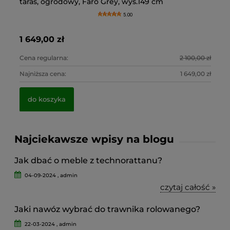
taras, ogrodowy, Faro Grey, wys.149 cm
fu
ko
os
5.00
1 649,00 zł
2 
45
6,
0 zł
Cena regularna:
2 100,00 zł
Ce
0 zł
Najniższa cena:
1 649,00 zł
Na
do koszyka
Najciekawsze wpisy na blogu
Jak dbać o meble z technorattanu?
04-09-2024 , admin
czytaj całość »
Jaki nawóz wybrać do trawnika rolowanego?
22-03-2024 , admin