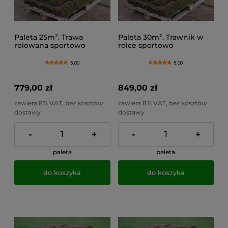
Paleta 25m². Trawa
Paleta 30m². Trawnik w
rolowana sportowo
rolce sportowo
ogrodowa gotowy
ogrodowy, trawa na
trawnik na kodach
metry premium
5.00
5.00
779,00 zł
849,00 zł
zawiera 8% VAT, bez kosztów
zawiera 8% VAT, bez kosztów
dostawy
dostawy
-
+
-
+
paleta
paleta
do koszyka
do koszyka