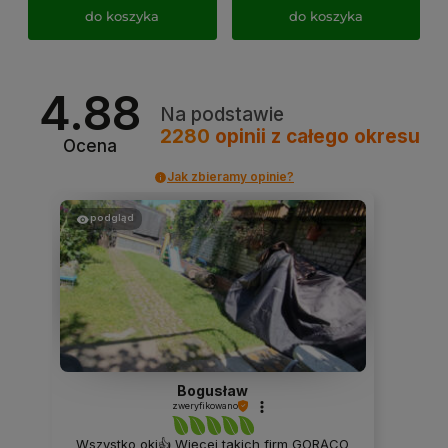
do koszyka
do koszyka
4.88
Na podstawie
2280
opinii
z całego okresu
Ocena
Jak zbieramy opinie?
podgląd
Bogusław
zweryfikowano
Wszystko oki👍 Więcej takich firm GORĄCO