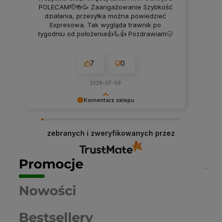
POLECAM🫡🍻🥳 Zaangażowanie Szybkość
działania, przesyłka można powiedzieć
Expresowa. Tak wygląda trawnik po
tygodniu od położenia👍🦾👍 Pozdrawiam🌝
7
0
2026-07-09
Komentarz sklepu
Dziękujemy niezmiernie za opinię. Jest ona dla
nas bardzo ważna, aby ciągle udoskonalać
zebranych i zweryfikowanych przez
jakość naszych usług. Mamy nadzieję, że już
teraz sprostaliśmy Twoim wymaganiom i wrócisz
do nas ponownie.
Promocje
Nowości
Bestsellery